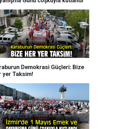
yanışma Günü coşkuyla kutlandı
raburun Demokrasi Güçleri: Bize
r yer Taksim!