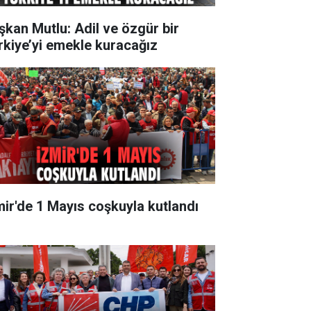
şkan Mutlu: Adil ve özgür bir
rkiye’yi emekle kuracağız
mir'de 1 Mayıs coşkuyla kutlandı