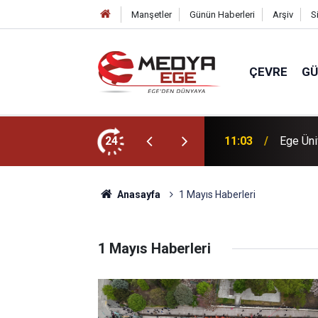
Manşetler
Günün Haberleri
Arşiv
S
ÇEVRE
G
denine ulaşıldı
24
11:03
Ege Üniv
Anasayfa
1 Mayıs Haberleri
1 Mayıs Haberleri