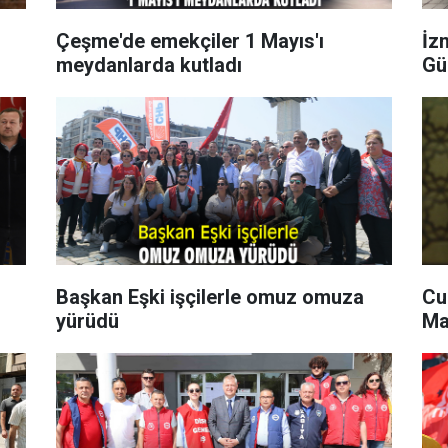
Çeşme'de emekçiler 1 Mayıs'ı
İz
meydanlarda kutladı
Gü
Başkan Eşki işçilerle omuz omuza
Cu
yürüdü
Ma