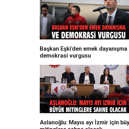
Başkan Eşki'den emek dayanışma
demokrasi vurgusu
Aslanoğlu: Mayıs ayı İzmir için bü