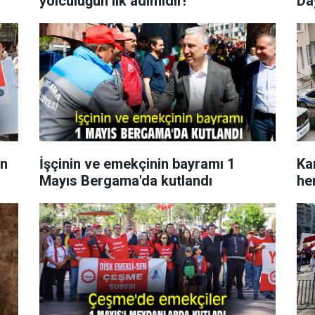
yolculuğun ilk adımıdır!
Da
ün
İşçinin ve emekçinin bayramı 1
Ka
Mayıs Bergama'da kutlandı
he