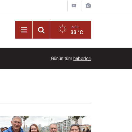
İzmir
33 °C
Menderes soruşturmasında yeni gelişme: Başk
11:00
Günün tüm
haberleri
bulundu!