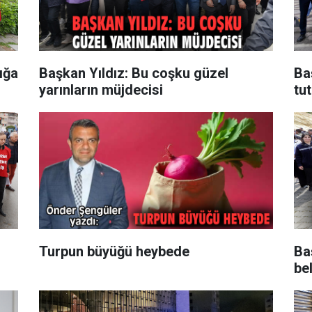
ığa
Başkan Yıldız: Bu coşku güzel
Ba
yarınların müjdecisi
tu
Turpun büyüğü heybede
Ba
be