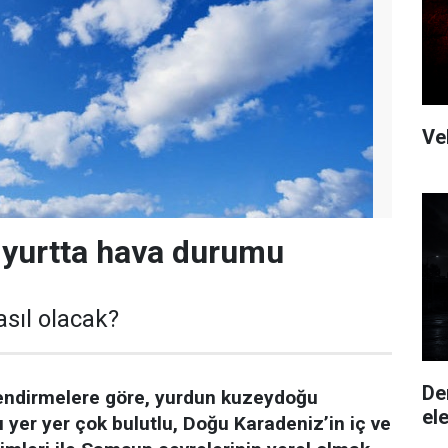
Ve
 yurtta hava durumu
asıl olacak?
De
endirmelere göre, yurdun kuzeydoğu
ele
ı yer yer çok bulutlu, Doğu Karadeniz’in iç ve