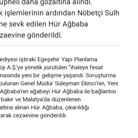
üpheli daha gözaltına alındı.
ık işlemlerinin ardından Nöbetçi Sulh
'ne sevk edilen Hür Ağbaba
zaevine gönderildi.
ediyesi iştiraki Egeşehir Yapı Planlama
ji A.Ş.'ye yönelik yürütülen "ihaleye fesat
rmasında yeni bir gelişme yaşandı. Soruşturma
bulunan Genel Müdür Süleyman Ekinci'nin, Yeni
li Ağbaba'nın ağabeyi Hür Ağbaba ile bağlantısı
yarbakır ve Malatya'da düzenlenen
tına alınan Hür Ağbaba, çıkarıldığı
rak cezaevine gönderildi.