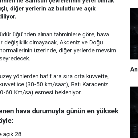
imleri ile Samsun çevrelerinin yerel olmak
lı, diğer yerlerin az bulutlu ve açık
liyor.
üdürlüğü’nden alınan tahminlere göre, hava
ir değişiklik olmayacak, Akdeniz ve Doğu
ormallerinin üzerinde, diğer yerlerde mevsim
 seyredecek.
An
uzey yönlerden hafif ara sıra orta kuvvette,
uvvetlice (30-50 km/saat), Batı Karadeniz
 (40-60 Km/sa) esmesi bekleniyor.
klenen hava durumuyla günün en yüksek
öyle:
e açık 28