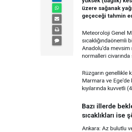
yüksek (dağlık) kes
üzere sağanak yağış
geçeceği tahmin edi
Meteoroloji Genel M
sıcaklığındaönemli b
Anadolu'da mevsim n
normalleri civarında
Rüzgarın genellikle k
Marmara ve Ege'de k
kıyılarında kuvvetli
Bazı illerde be
sıcaklıkları ise ş
Ankara: Az bulutlu v