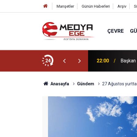
Manşetler
Günün Haberleri
Arşiv
S
ÇEVRE
G
dı
24
22:00
Başkan 
Anasayfa
Gündem
27 Ağustos yurtt