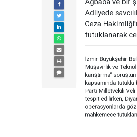
Ağbaba ve bir ş
Adliyede savcıl
Ceza Hakimliği
tutuklanarak ce
İzmir Büyükşehir Bel
Müşavirlik ve Teknolo
karıştırma" soruştu
kapsamında tutuklu 
Parti Milletvekili Ve
tespit edilirken, Di
operasyonlarda gözal
mahkemece tutuklana