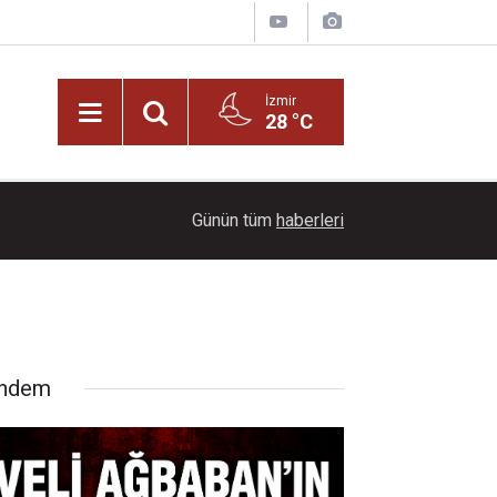
İzmir
28 °C
22:00
Ayçiçeği tarlaları ihtişamıyla görenleri büyüledi!
Günün tüm
haberleri
ndem