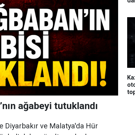
da
Ka
oto
to
’nın ağabeyi tutuklandı
ne Diyarbakır ve Malatya'da Hür