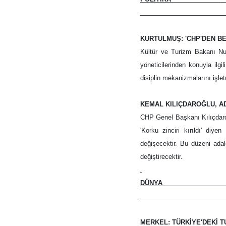
KURTULMUŞ: 'CHP'DEN BE
Kültür ve Turizm Bakanı Nu
yöneticilerinden konuyla ilgi
disiplin mekanizmalarını işlet
KEMAL KILIÇDAROĞLU, AD
CHP Genel Başkanı Kılıçdaroğl
'Korku zinciri kırıldı' diy
değişecektir. Bu düzeni adal
değiştirecektir.
DÜNY
__
MERKEL: TÜRKİYE'DEKİ 