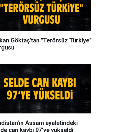
kan Göktaş'tan ''Terörsüz Türkiye''
rgusu
ndistan'ın Assam eyaletindeki
lde can kaybı 97’ye yükseldi