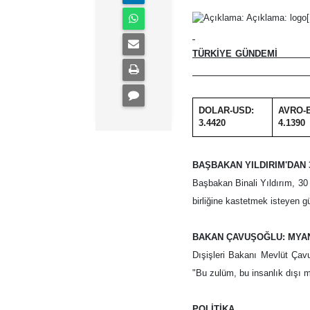
TÜRKİYE GÜ
30.
DOLAR-USD:
AVRO-
3.4420
4.1390
BAŞBAKAN YILDIRIM'DAN
Başbakan Binali Yıldırım, 30
birliğine kastetmek isteyen güç
BAKAN ÇAVUŞOĞLU: MYAN
Dışişleri Bakanı Mevlüt Çav
"Bu zulüm, bu insanlık dışı 
POLİTİKA