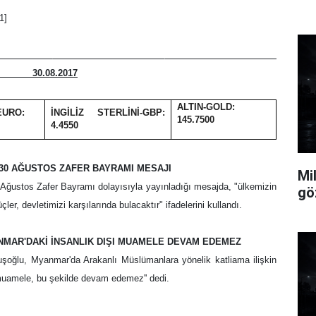
NDEMİ
08.2017
ALTIN-GOLD:
EURO:
İNGİLİZ STERLİNİ-GBP:
145.7500
4.4550
 30 AĞUSTOS ZAFER BAYRAMI MESAJI
Mi
 Ağustos Zafer Bayramı dolayısıyla yayınladığı mesajda, "ülkemizin
göz
ler, devletimizi karşılarında bulacaktır" ifadelerini kullandı.
MAR'DAKİ İNSANLIK DIŞI MUAMELE DEVAM EDEMEZ
uşoğlu, Myanmar'da Arakanlı Müslümanlara yönelik katliama ilişkin
muamele, bu şekilde devam edemez'' dedi.