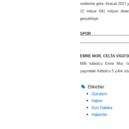
verilerine göre; ihracat 2017
12 milyar 641 milyon dolar
gerçekleşti.
SPOR
___ __
EMRE MOR, CELTA VİGO'
Milli futbolcu Emre Mor, İ
yaşındaki futbolcu 5 yıllık s
Etiketler :
Gündem
Haber
Son Dakika
Haberler