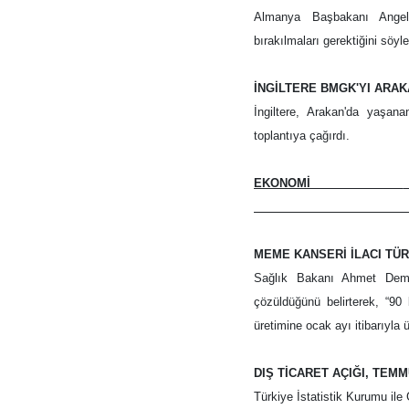
Almanya Başbakanı Angela
bırakılmaları gerektiğini söyle
İNGİLTERE BMGK'YI ARAK
İngiltere, Arakan'da yaşana
toplantıya çağırdı.
EKONOMİ
__
MEME KANSERİ İLACI TÜR
Sağlık Bakanı Ahmet Demi
çözüldüğünü belirterek, “90
üretimine ocak ayı itibarıyla
DIŞ TİCARET AÇIĞI, TEM
Türkiye İstatistik Kurumu ile 