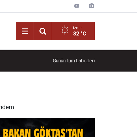
İzmir
32 °C
13:00
Başkan İlkay Çiçek kesin ihraç talebiyle disiplin
Günün tüm
haberleri
ndem