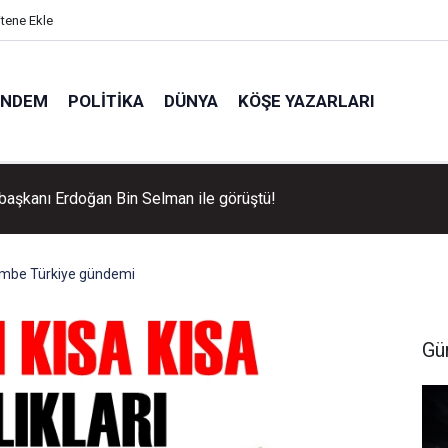
itene Ekle
ÜNDEM
POLITIKA
DÜNYA
KÖŞE YAZARLARI
aşkanı Erdoğan Bin Selman ile görüştü!
mbe Türkiye gündemi
Gü