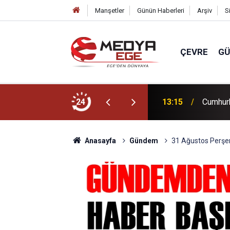
Manşetler
Günün Haberleri
Arşiv
S
ÇEVRE
G
Yeni Parti'ye katıldı!
24
13:15
Cumhurb
Anasayfa
Gündem
31 Ağustos Perşe