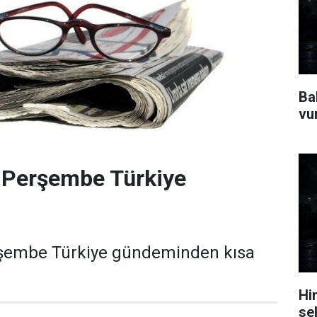
Ba
vu
 Perşembe Türkiye
şembe Türkiye gündeminden kısa
Hi
se