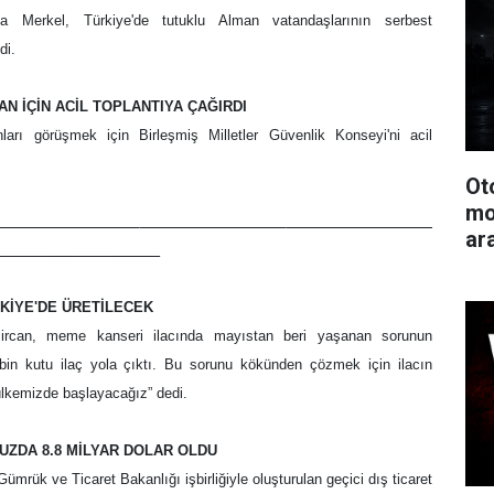
 Merkel, Türkiye'de tutuklu Alman vatandaşlarının serbest
di.
AN İÇİN ACİL TOPLANTIYA ÇAĞIRDI
nları görüşmek için Birleşmiş Milletler Güvenlik Konseyi'ni acil
Ot
mo
ar
_ ______
KİYE'DE ÜRETİLECEK
rcan, meme kanseri ilacında mayıstan beri yaşanan sorunun
 bin kutu ilaç yola çıktı. Bu sorunu kökünden çözmek için ilacın
 ülkemizde başlayacağız” dedi.
MUZDA 8.8 MİLYAR DOLAR OLDU
Gümrük ve Ticaret Bakanlığı işbirliğiyle oluşturulan geçici dış ticaret