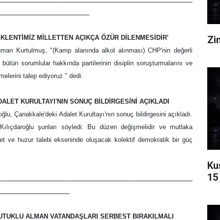
Zin
KLENTİMİZ MİLLETTEN AÇIKÇA ÖZÜR DİLENMESİDİR'
man Kurtulmuş, "(Kamp alanında alkol alınması) CHP'nin değerli
li bütün sorumlular hakkında partilerinin disiplin soruşturmalarını ve
melerini talep ediyoruz." dedi.
ALET KURULTAYI'NIN SONUÇ BİLDİRGESİNİ AÇIKLADI
u, Çanakkale'deki Adalet Kurultayı'nın sonuç bildirgesini açıkladı.
en Kılıçdaroğlu şunları söyledi: Bu düzen değişmelidir ve mutlaka
et ve huzur talebi ekseninde oluşacak kolektif demokratik bir güç
Ku
15 
A
_ _____
TUTUKLU ALMAN VATANDAŞLARI SERBEST BIRAKILMALI