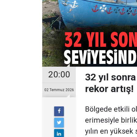
20:00
32 yıl sonra
rekor artış!
02 Temmuz 2026
Bölgede etkili o
erimesiyle birli
yılın en yüksek 