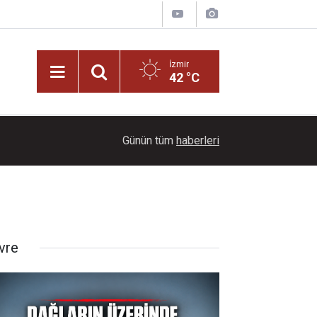
İzmir
42 °C
Bennu Gerede kimdir? Fotoğraf sanatçılığından 
17:00
Günün tüm
haberleri
yaşam
vre