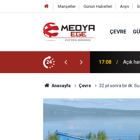
Manşetler
Günün Haberleri
Arşiv
S
ÇEVRE
G
i Çizgim yazdı...
24
17:00
Anız ya
Anasayfa
Çevre
32 yıl sonra bir ilk: S