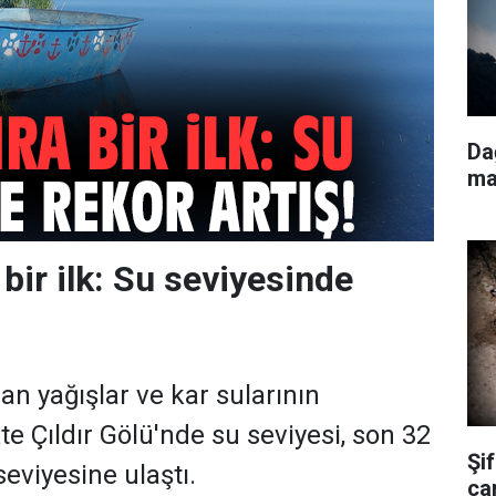
Da
ma
 bir ilk: Su seviyesinde
lan yağışlar ve kar sularının
kte Çıldır Gölü'nde su seviyesi, son 32
Şi
seviyesine ulaştı.
ca