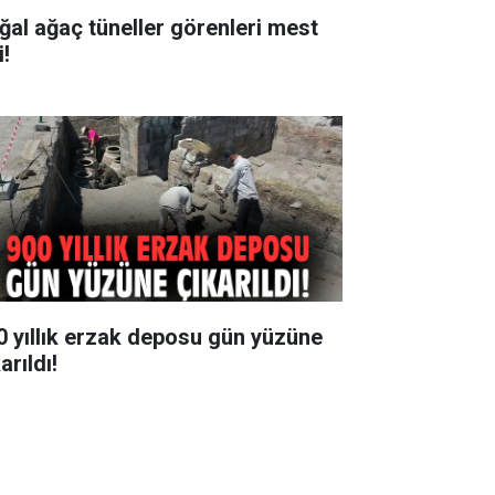
ğal ağaç tüneller görenleri mest
i!
0 yıllık erzak deposu gün yüzüne
arıldı!