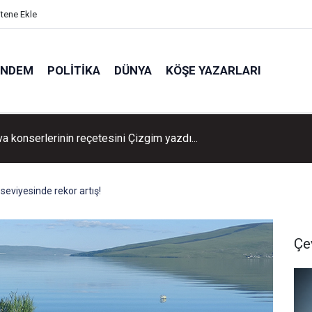
itene Ekle
ÜNDEM
POLITIKA
DÜNYA
KÖŞE YAZARLARI
ngını köyleri alarma geçirdi
u seviyesinde rekor artış!
Çe