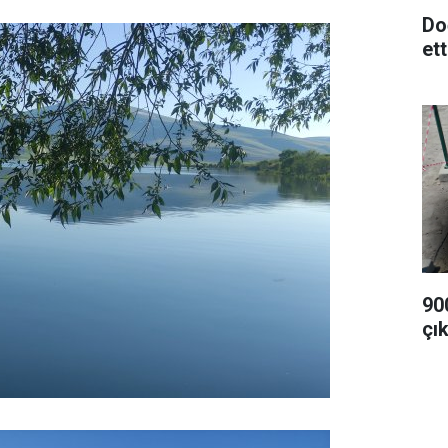
Do
ett
90
çık