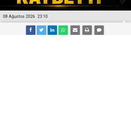
08 Ağustos 2026
23:10
Ünlü şarkıcı hayatını kaybetti
Arabesk müziğin güçlü isimlerinden şarkıcı
Cansever'den acı haber geldi. Bir süredir lösemi ile
mücadele eden usta sanatçı, tedavi gördüğü
hastanede 59 yaşında hayatını kaybetti.
90'lı yıllara damga vuran, "Ağla Gözbebeğim", "Sen de
Gittin" ve "Kime Bu İnat" gibi unutulmaz arabesk
şarkıların sahibi Cansever, lösemiye yeni düştü.