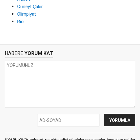
Cüneyt Çakır
Olimpiyat
Rio
HABERE
YORUM KAT
UYARI:
Küfür, hakaret, rencide edici cümleler veya imalar, inançlara saldırı