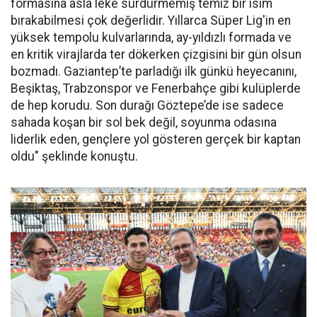
formasına asla leke sürdürmemiş temiz bir isim
bırakabilmesi çok değerlidir. Yıllarca Süper Lig'in en
yüksek tempolu kulvarlarında, ay-yıldızlı formada ve
en kritik virajlarda ter dökerken çizgisini bir gün olsun
bozmadı. Gaziantep’te parladığı ilk günkü heyecanını,
Beşiktaş, Trabzonspor ve Fenerbahçe gibi kulüplerde
de hep korudu. Son durağı Göztepe’de ise sadece
sahada koşan bir sol bek değil, soyunma odasına
liderlik eden, gençlere yol gösteren gerçek bir kaptan
oldu" şeklinde konuştu.