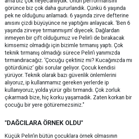
ama biz çok heyecanlıydık. Onun performansını
görünce biz çok daha gururlandık. Çünkü 6 yaşında
pek ne olduğunu anlamadı. 6 yaşında zirve defterine
anısını çizdi büyüyünce ne yaptığını anlayacak. ’Ben 6
yaşında zirveye tırmanmışım’ diyecek. Dağlardan
inmeyen bir çift olduğumuz ve Pelin’i de bırakacak
kimsemiz olmadığı için bizimle tırmanış yaptı. Çok
teknik tırmanış olmadığı sürece Pelin’i yanımızda
tırmandıracağız. ’Çocuğu çektiniz mi? Kucağınızda mı
götürdünüz’ gibi sorular geliyor. Çocuk kendisi
yürüyor. Teknik olarak bazı güvenlik önlemlerini
alıyoruz, ip kullanmamız gereken yerlerde ip
kullanıyoruz, yolda yürür gibi tırmandı. Çok zorluk
çıkarmadı bize, hiç korku yaşamadık. Zaten korkan bir
çocuğu bir yere götüremezsiniz."
"DAĞCILARA ÖRNEK OLDU"
Küçük Pelin’in bütün çocuklara örnek olmasının