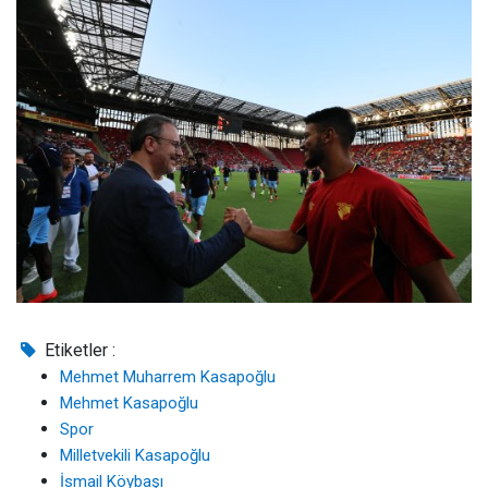
Etiketler :
Mehmet Muharrem Kasapoğlu
Mehmet Kasapoğlu
Spor
Milletvekili Kasapoğlu
İsmail Köybaşı