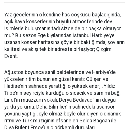
Yaz gecelerinin o kendine has coşkusu başladığında,
açık hava konserlerinin büyülü atmosferinde dev
isimlerle buluşmanın tadı sizce de bir başka olmuyor
mu? Bu sezon Ege kıyılarından İstanbul Harbiye’ye
uzanan konser haritasına şöyle bir baktığımda, şovların
kalitesi ve akışı tek bir adreste birleşiyor; Çizgim
Event.
Ağustos boyunca sahil beldelerinde ve Harbiye'de
yükselen ritim bunun en güzel kanıtı: Gülşen ve
Hadise’nin sahnede yarattığı o yüksek enerji, Yıldız
Tilbe’nin seyirciyle kurduğu o sıcacık ve samimi bağ,
Linet’in muazzam vokali, Derya Bedavacı’nın duygu
yüklü yorumu, Deha Bilimlier’in sahnedeki asansör
şovunu yaptığı, öyle olmaz böyle olur diyen o dinamik
ritmi ve Türk müziğinin efsaneleri Selda Bağcan ile
Diva Bülent Ersoy’un o görkemli duruşları...