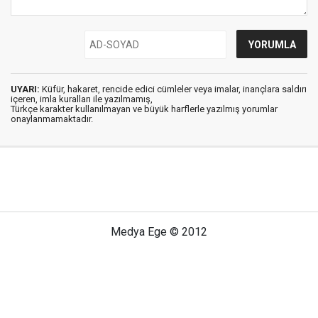
UYARI:
Küfür, hakaret, rencide edici cümleler veya imalar, inançlara saldırı
içeren, imla kuralları ile yazılmamış,
Türkçe karakter kullanılmayan ve büyük harflerle yazılmış yorumlar
onaylanmamaktadır.
Medya Ege © 2012
Anasayfa
Künye
İletişim
Gizlilik İlkeleri
Sitene Ekle