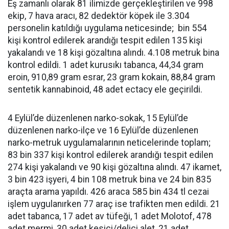
Eş zamanlı olarak 81 ilimizde gerçekleştirilen ve 998
ekip, 7 hava aracı, 82 dedektör köpek ile 3.304
personelin katıldığı uygulama neticesinde; bin 554
kişi kontrol edilerek arandığı tespit edilen 135 kişi
yakalandı ve 18 kişi gözaltına alındı. 4.108 metruk bina
kontrol edildi. 1 adet kurusıkı tabanca, 44,34 gram
eroin, 910,89 gram esrar, 23 gram kokain, 88,84 gram
sentetik kannabinoid, 48 adet ectacy ele geçirildi.
4 Eylül’de düzenlenen narko-sokak, 15 Eylül’de
düzenlenen narko-ilçe ve 16 Eylül’de düzenlenen
narko-metruk uygulamalarının neticelerinde toplam;
83 bin 337 kişi kontrol edilerek arandığı tespit edilen
274 kişi yakalandı ve 90 kişi gözaltına alındı. 47 ikamet,
3 bin 423 işyeri, 4 bin 108 metruk bina ve 24 bin 835
araçta arama yapıldı. 426 araca 585 bin 434 tl cezai
işlem uygulanırken 77 araç ise trafikten men edildi. 21
adet tabanca, 17 adet av tüfeği, 1 adet Molotof, 478
adet mermi, 30 adet kesici/delici alet, 21 adet