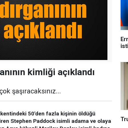
Er
ist
anının kimliği açıklandı
çok şaşıracaksınız...
kentindeki 50'den fazla kişinin öldüğü
Tr
ştiren Stephen Paddock isimli adama ve olaya