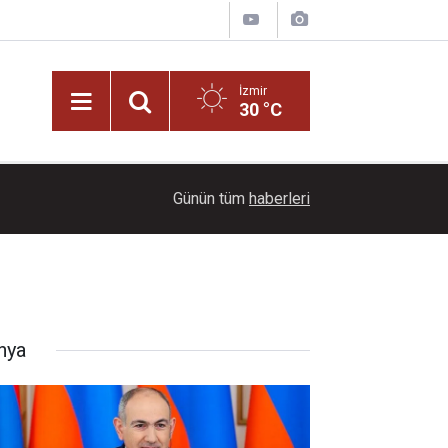
İzmir
30 °C
11:00
Büyükşehir'den kötü koku ve kirliliğe karşı dere 
Günün tüm
haberleri
nya