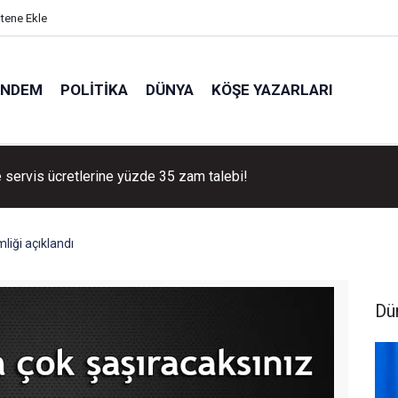
itene Ekle
ÜNDEM
POLITIKA
DÜNYA
KÖŞE YAZARLARI
loji duyurdu: Hava sıcaklıkları artacak!
liği açıklandı
Dü