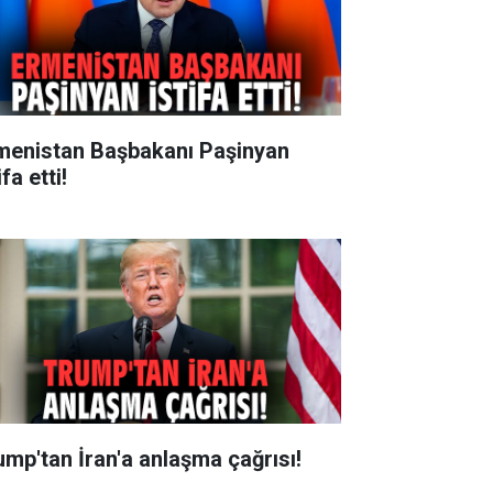
menistan Başbakanı Paşinyan
ifa etti!
ump'tan İran'a anlaşma çağrısı!