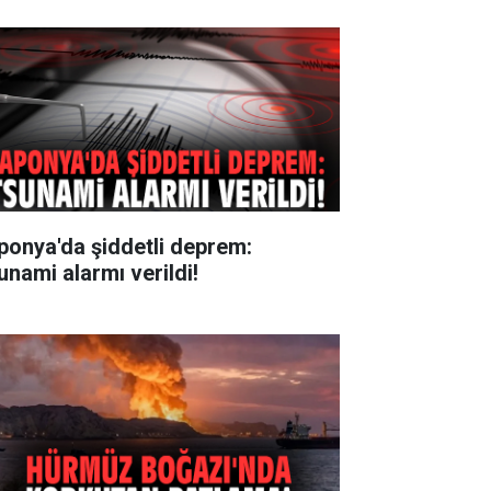
ponya'da şiddetli deprem:
unami alarmı verildi!