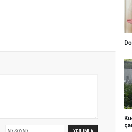
Do
Kü
çar