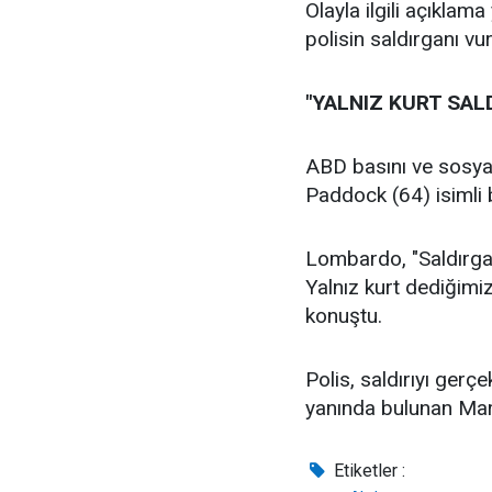
Olayla ilgili açıkla
polisin saldırganı v
"YALNIZ KURT SALD
ABD basını ve sosya
Paddock (64) isimli b
Lombardo, "Saldırgan
Yalnız kurt dediğimi
konuştu.
Polis, saldırıyı ger
yanında bulunan Maril
Etiketler :