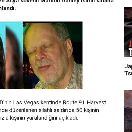
ien Asya kökenli Marilou Danley isimli kadına
nlandı.
Ja
Ts
D'nin Las Vegas kentinde Route 91 Harvest
inde düzenlenen silahlı saldırıda 50 kişinin
la kişinin yaralandığını açıkladı.