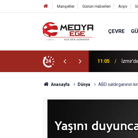
Manşetler
Günün Haberleri
Arşiv
S
ÇEVRE
G
e 35 zam talebi!
24
11:00
Meteoro
Anasayfa
Dünya
ABD saldırganının kim