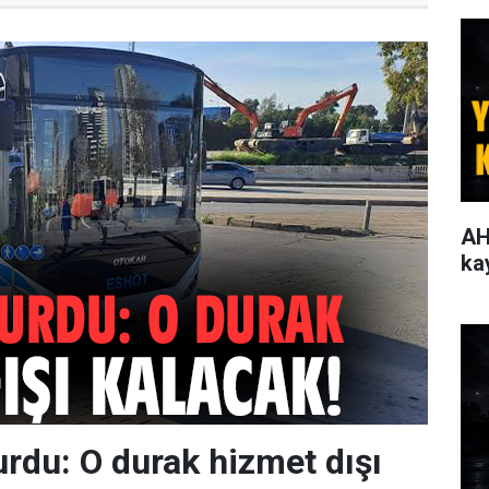
AH
ka
du: O durak hizmet dışı