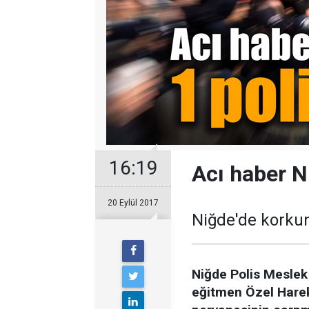
16:19
Acı haber Ni
20 Eylül 2017
Niğde'de korkun
Niğde Polis Mesle
eğitmen Özel Hareka