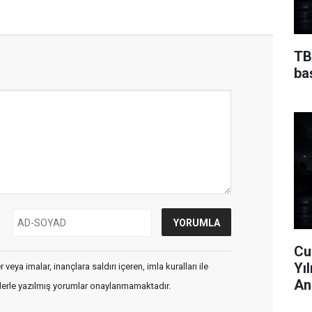
TB
ba
Cu
Yı
veya imalar, inançlara saldırı içeren, imla kuralları ile
An
flerle yazılmış yorumlar onaylanmamaktadır.