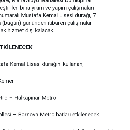
göre, Manavkuyu Mahallesi Dumlupınar
ştirilen bina yıkım ve yapım çalışmaları
numaralı Mustafa Kemal Lisesi durağı, 7
(bugün) gününden itibaren çalışmalar
rak hizmet dışı kalacak.
ETKİLENECEK
a Kemal Lisesi durağını kullanan;
 Kemer
tro – Halkapınar Metro
lesi – Bornova Metro hatları etkilenecek.