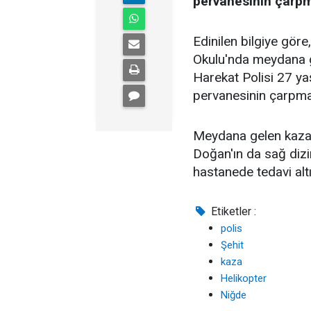
pervanesinin çarpm
Edinilen bilgiye gö
Okulu'nda meydana g
Harekat Polisi 27 yaş
pervanesinin çarpma
Meydana gelen kazad
Doğan'ın da sağ dizi
hastanede tedavi altın
Etiketler :
polis
Şehit
kaza
Helikopter
Niğde