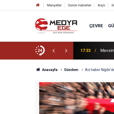
Manşetler
Günün Haberleri
Arşiv
S
ÇEVRE
G
in yasa teklifi TBMM Adalet Komisyonu'nda
24
17:33
Mevsiml
Anasayfa
Gündem
Acı haber Niğde'den