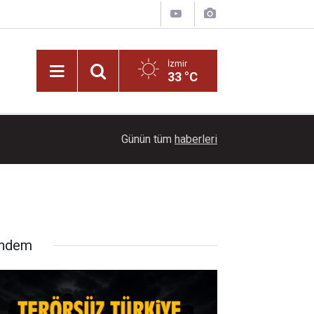
İzmir
33 °C
17:10
FETÖ’cü Burkay Karatepe’nin ablası gözaltına alı
Günün tüm
haberleri
ndem