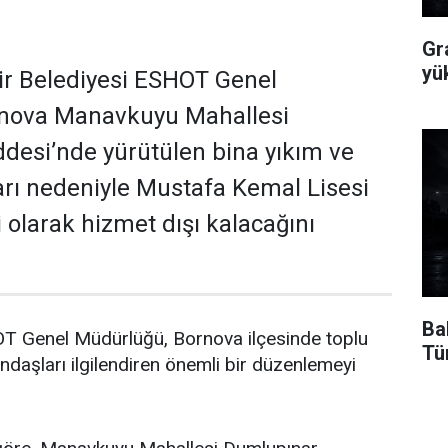
Gr
yü
ir Belediyesi ESHOT Genel
nova Manavkuyu Mahallesi
desi’nde yürütülen bina yıkım ve
rı nedeniyle Mustafa Kemal Lisesi
 olarak hizmet dışı kalacağını
Ba
 Genel Müdürlüğü, Bornova ilçesinde toplu
Tü
ndaşları ilgilendiren önemli bir düzenlemeyi
.