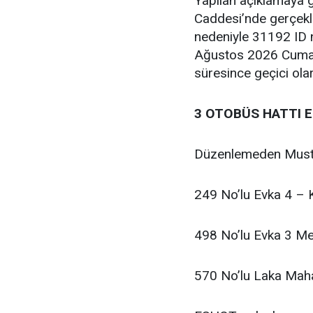
Yapılan açıklamaya 
Caddesi’nde gerçekle
nedeniyle 31192 ID 
Ağustos 2026 Cuma 
süresince geçici ola
3 OTOBÜS HATTI 
Düzenlemeden Mustaf
249 No’lu Evka 4 –
498 No’lu Evka 3 Me
570 No’lu Laka Mahal