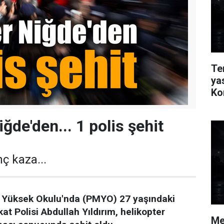
Te
ya
Ko
ğde'den... 1 polis şehit
ç kaza...
k Yüksek Okulu'nda (PMYO) 27 yaşındaki
t Polisi Abdullah Yıldırım, helikopter
Me