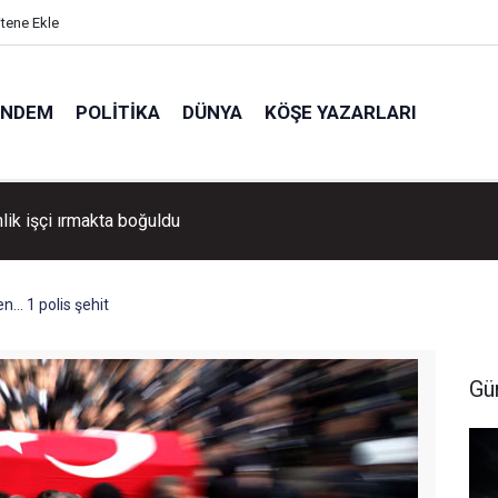
itene Ekle
ÜNDEM
POLITIKA
DÜNYA
KÖŞE YAZARLARI
ik işçi ırmakta boğuldu
... 1 polis şehit
Gü