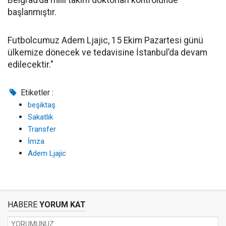
Belgrad’da milli takım doktorları kontrolünde
başlanmıştır.
Futbolcumuz Adem Ljajic, 15 Ekim Pazartesi günü
ülkemize dönecek ve tedavisine İstanbul’da devam
edilecektir."
Etiketler :
beşiktaş
Sakatlık
Transfer
İmza
Adem Ljajic
HABERE
YORUM KAT