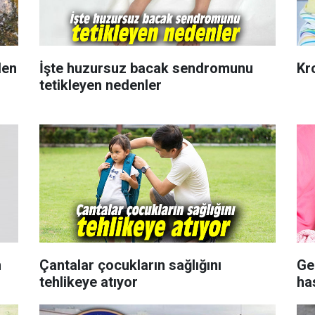
den
İşte huzursuz bacak sendromunu
Kr
tetikleyen nedenler
n
Çantalar çocukların sağlığını
Ge
tehlikeye atıyor
has