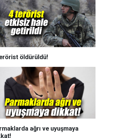
erörist öldürüldü!
rmaklarda ağrı ve uyuşmaya
kkat!