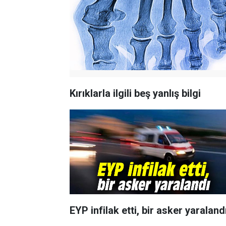
Kırıklarla ilgili beş yanlış bilgi
EYP infilak etti, bir asker yaraland