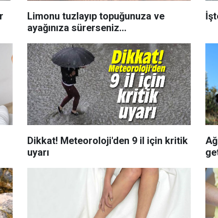
r
Limonu tuzlayıp topuğunuza ve
İş
ayağınıza sürerseniz...
Dikkat! Meteoroloji'den 9 il için kritik
Ağr
uyarı
get