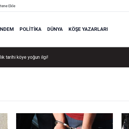
itene Ekle
ÜNDEM
POLITIKA
DÜNYA
KÖŞE YAZARLARI
llık tarihi köye yoğun ilgi!