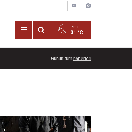
İzmir
31 °C
21:00
Başkan İlkay Çiçek tutuklandı!
Günün tüm
haberleri