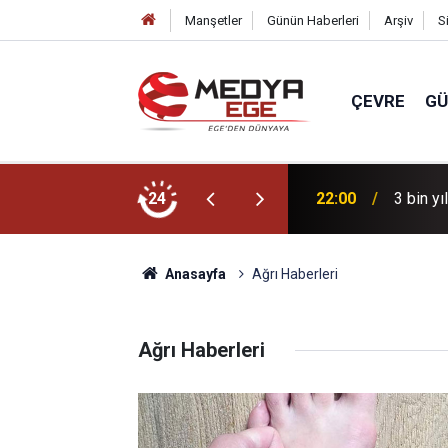
Manşetler
Günün Haberleri
Arşiv
S
ÇEVRE
G
r için sahada
24
22:00
3 bin yı
Anasayfa
Ağrı Haberleri
Ağrı Haberleri