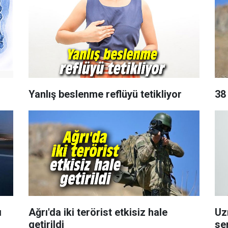
Yanlış beslenme reflüyü tetikliyor
38 
ı
Ağrı'da iki terörist etkisiz hale
Uz
getirildi
se