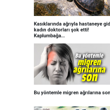
Kasıklarında ağrıyla hastaneye gi
kadın doktorları şok etti!
Kaplumbağa...
Bu yöntemle migren ağrılarına so