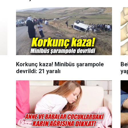
Korkunç kaza! Minibüs şarampole
Be
devrildi: 21 yaralı
ya