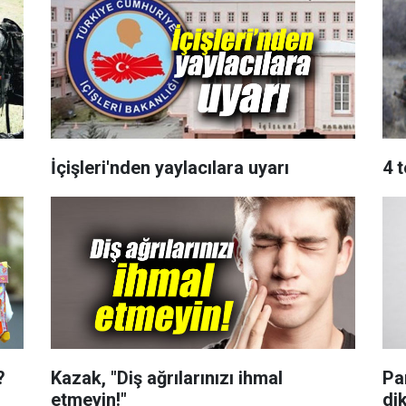
İçişleri'nden yaylacılara uyarı
4 t
?
Kazak, "Diş ağrılarınızı ihmal
Pa
etmeyin!"
di