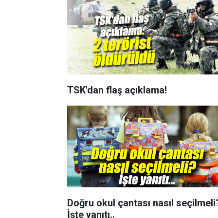
TSK'dan flaş açıklama!
Doğru okul çantası nasıl seçilmeli
İşte yanıtı..