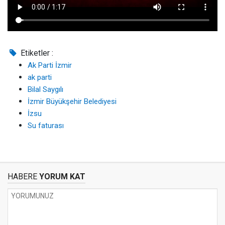
Etiketler :
Ak Parti İzmir
ak parti
Bilal Saygılı
İzmir Büyükşehir Belediyesi
İzsu
Su faturası
HABERE
YORUM KAT