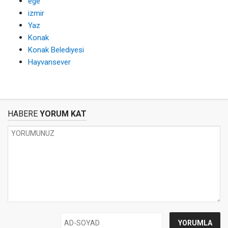
ege
izmir
Yaz
Konak
Konak Belediyesi
Hayvansever
HABERE
YORUM KAT