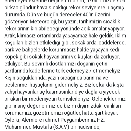
edemeyeceklerine değinen Yıldırım, "İzmir'imizde son
birkaç gündür hava sıcaklığı rekor seviyelere ulaşmış
durumda. Dün ve bugün dereceler 40'ın üzerini
gösteriyor. Meteoroloji, bu yazın, tarihimizin sıcaklık
rekorlarının kırılabileceği yönünde açıklamalar yapıyor.
Artık, klimasız ortamlarda yaşayamaz hale geldik. İklim
koşulları bizleri etkilediği gibi, sokaklarda, caddelerde,
park ve bahçelerde korunmasız halde yaşayan kedi
köpek gibi sokak hayvanlarını ve kuşları da zorluyor,
etkiliyor. Bu sevimli dostlarımızı doğanın çetin
şartlarında kaderlerine terk edemeyiz / etmemeliyiz.
Kışın soğuklarında, yazın sıcağında barınma ve
beslenme ihtiyaçlarını gidermeliyiz. Bizler, karda kışta
vahşi hayvanlar aç kaşmasınlar diye dağlara yiyecek
bırakan bir medeniyetin temsilcileriyiz. Geleneklerimiz
gibi inanç değerlerimiz de bizim dışımızdaki canlıları
korumamızı, gözetmemizi öğütler, hatta şart koşar.
Öyle ki; Alemlere rahmet Peygamberimiz HZ.
Muhammed Mustafa (S.A.V.) bir hadisinde,