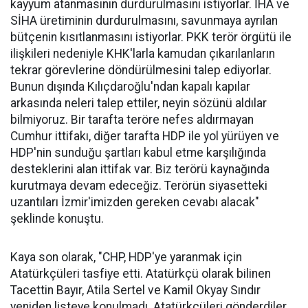
kayyum atanmasının durdurulmasını istiyorlar. İHA ve
SİHA üretiminin durdurulmasını, savunmaya ayrılan
bütçenin kısıtlanmasını istiyorlar. PKK terör örgütü ile
ilişkileri nedeniyle KHK'larla kamudan çıkarılanların
tekrar görevlerine döndürülmesini talep ediyorlar.
Bunun dışında Kılıçdaroğlu'ndan kapalı kapılar
arkasında neleri talep ettiler, neyin sözünü aldılar
bilmiyoruz. Bir tarafta teröre nefes aldırmayan
Cumhur ittifakı, diğer tarafta HDP ile yol yürüyen ve
HDP'nin sunduğu şartları kabul etme karşılığında
desteklerini alan ittifak var. Biz terörü kaynağında
kurutmaya devam edeceğiz. Terörün siyasetteki
uzantıları İzmir'imizden gereken cevabı alacak"
şeklinde konuştu.
Kaya son olarak, "CHP, HDP'ye yaranmak için
Atatürkçüleri tasfiye etti. Atatürkçü olarak bilinen
Tacettin Bayır, Atila Sertel ve Kamil Okyay Sındır
yeniden listeye konulmadı. Atatürkçüleri gönderdiler,