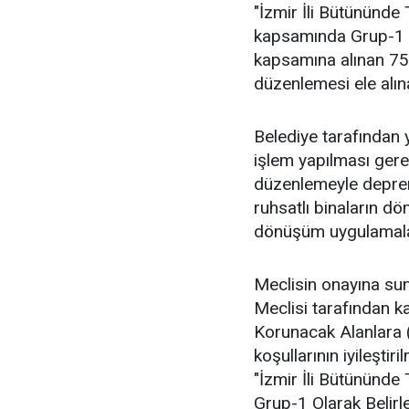
"İzmir İli Bütününde
kapsamında Grup-1 o
kapsamına alınan 759
düzenlemesi ele alın
Belediye tarafından 
işlem yapılması gerek
düzenlemeyle depreme
ruhsatlı binaların dö
dönüşüm uygulamalar
Meclisin onayına su
Meclisi tarafından 
Korunacak Alanlara (K
koşullarının iyileşti
"İzmir İli Bütününd
Grup-1 Olarak Belirl