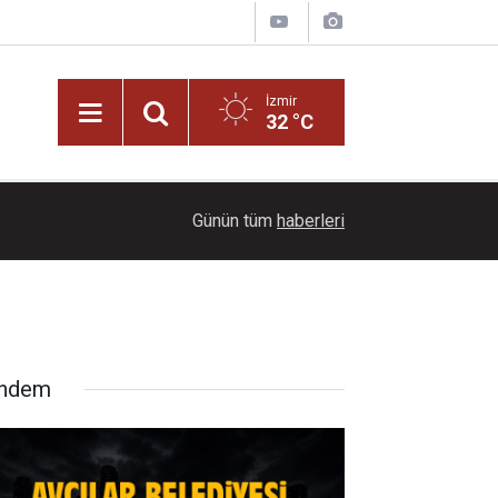
İzmir
32 °C
18:05
Büyükşehir'den kent genelinde kentsel dönüşü
Günün tüm
haberleri
ndem