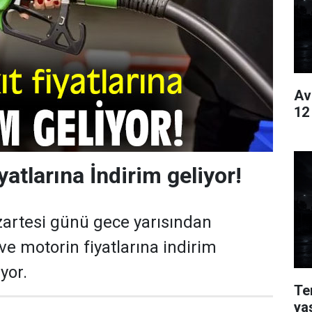
Av
12
yatlarına İndirim geliyor!
rtesi günü gece yarısından
ve motorin fiyatlarına indirim
yor.
Te
ya