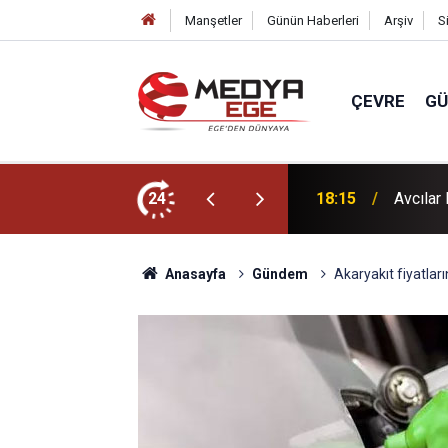
Manşetler
Günün Haberleri
Arşiv
S
ÇEVRE
G
 ettiği çöp evi belediye ekipleri temizledi
24
18:15
Avcılar
Anasayfa
Gündem
Akaryakıt fiyatları