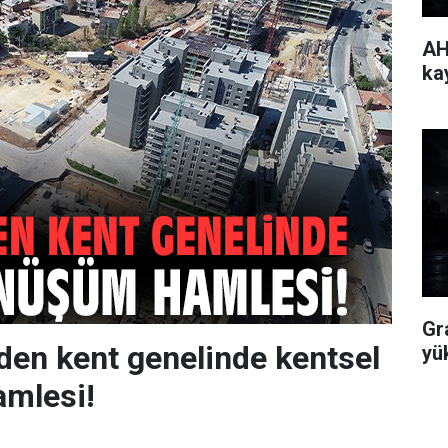
AH
ka
Gr
den kent genelinde kentsel
yü
mlesi!