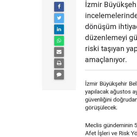
İzmir Büyükşehi
incelemelerind
dönüşüm ihtiyac
düzenlemeyi gün
riski taşıyan y
amaçlanıyor.
İzmir Büyükşehir Be
yapılacak ağustos ay
güvenliğini doğruda
görüşülecek.
Meclis gündeminin 5
Afet İşleri ve Risk Y