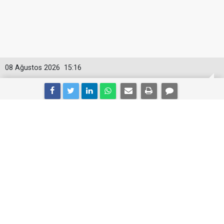
08 Ağustos 2026
15:16
İzmir Büyükşehir’de WhatsApp krizi:
Başkan gruptan ayrıldı
İzmir Büyükşehir Belediye Başkanı Cemil Tugay,
belediye meclis üyelerinin yer aldığı WhatsApp
grubundan ayrıldı öğrenildi. Tugay’ın gruba son
mesajında siyasi ayrışmaya dikkati çektiği ileri