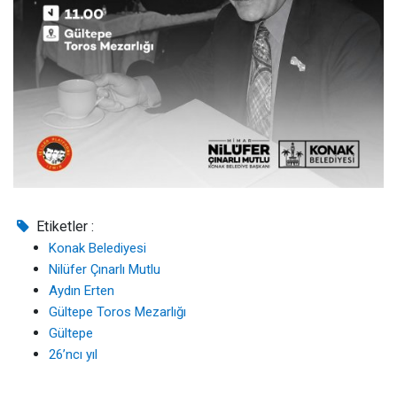
Etiketler :
Konak Belediyesi
Nilüfer Çınarlı Mutlu
Aydın Erten
Gültepe Toros Mezarlığı
Gültepe
26’ncı yıl