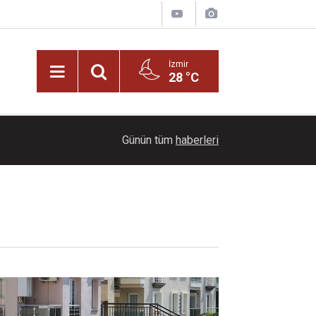
İzmir
28 °C
22:00
Ayçiçeği tarlaları ihtişamıyla görenleri büyüledi!
Günün tüm
haberleri