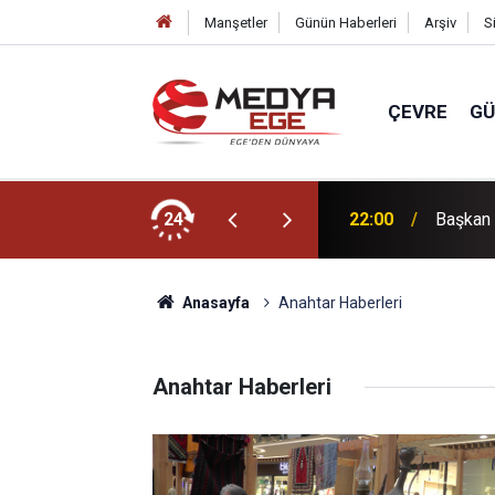
Manşetler
Günün Haberleri
Arşiv
S
ÇEVRE
G
dı
24
22:00
Başkan 
Anasayfa
Anahtar Haberleri
Anahtar Haberleri