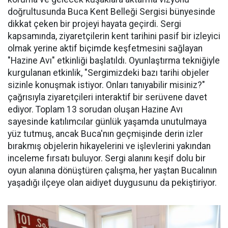
doğrultusunda Buca Kent Belleği Sergisi bünyesinde
dikkat çeken bir projeyi hayata geçirdi. Sergi
kapsamında, ziyaretçilerin kent tarihini pasif bir izleyici
olmak yerine aktif biçimde keşfetmesini sağlayan
"Hazine Avı" etkinliği başlatıldı. Oyunlaştırma tekniğiyle
kurgulanan etkinlik, "Sergimizdeki bazı tarihi objeler
sizinle konuşmak istiyor. Onları tanıyabilir misiniz?"
çağrısıyla ziyaretçileri interaktif bir serüvene davet
ediyor. Toplam 13 sorudan oluşan Hazine Avı
sayesinde katılımcılar günlük yaşamda unutulmaya
yüz tutmuş, ancak Buca'nın geçmişinde derin izler
bırakmış objelerin hikayelerini ve işlevlerini yakından
inceleme fırsatı buluyor. Sergi alanını keşif dolu bir
oyun alanına dönüştüren çalışma, her yaştan Bucalının
yaşadığı ilçeye olan aidiyet duygusunu da pekiştiriyor.