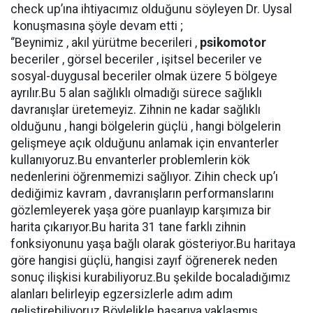
check up’ına ihtiyacımız olduğunu söyleyen Dr. Uysal
konuşmasına şöyle devam etti ;
‘’Beynimiz , akıl yürütme becerileri ,
psikomotor
beceriler , görsel beceriler , işitsel beceriler ve
sosyal-duygusal beceriler olmak üzere 5 bölgeye
ayrılır.Bu 5 alan sağlıklı olmadığı sürece sağlıklı
davranışlar üretemeyiz. Zihnin ne kadar sağlıklı
olduğunu , hangi bölgelerin güçlü , hangi bölgelerin
gelişmeye açık olduğunu anlamak için envanterler
kullanıyoruz.Bu envanterler problemlerin kök
nedenlerini öğrenmemizi sağlıyor. Zihin check up’ı
dediğimiz kavram , davranışların performanslarını
gözlemleyerek yaşa göre puanlayıp karşımıza bir
harita çıkarıyor.Bu harita 31 tane farklı zihnin
fonksiyonunu yaşa bağlı olarak gösteriyor.Bu haritaya
göre hangisi güçlü, hangisi zayıf öğrenerek neden
sonuç ilişkisi kurabiliyoruz.Bu şekilde bocaladığımız
alanları belirleyip egzersizlerle adım adım
geliştirebiliyoruz.Böylelikle başarıya yaklaşmış