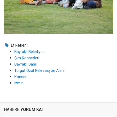
Etiketler :
Bayraklı Belediyesi
Çim Konserleri
Bayraklı Sahili
Turgut Özal Rekreasyon Alanı
Konser
izmir
HABERE
YORUM KAT