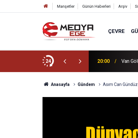
Manşetler
Günün Haberleri
Arşiv
S
ÇEVRE
G
übü” atölyesi
24
20:00
Van Göl
Anasayfa
Gündem
Asım Can Gündüz H