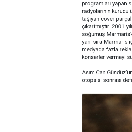
programları yapan s
radyolarının kurucu ü
taşıyan cover parçal
çıkartmıştır. 2001 y
soğumuş Marmaris'e ta
yanı sıra Marmaris i
medyada fazla rekla
konserler vermeyi s
Asım Can Gündüz’ün
otopsisi sonrası defn