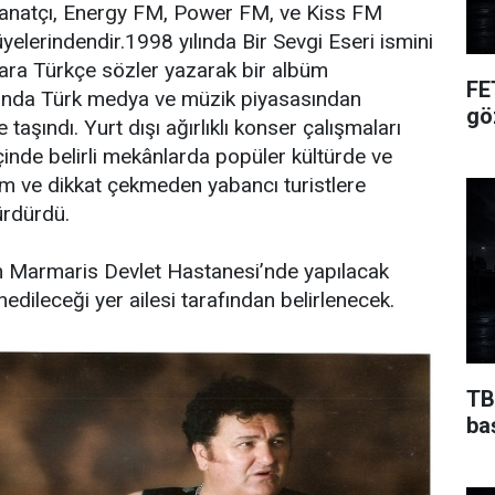
anatçı, Energy FM, Power FM, ve Kiss FM
yelerindendir.1998 yılında Bir Sevgi Eseri ismini
ara Türkçe sözler yazarak bir albüm
FE
ılında Türk medya ve müzik piyasasından
gö
şındı. Yurt dışı ağırlıklı konser çalışmaları
çinde belirli mekânlarda popüler kültürde ve
m ve dikkat çekmeden yabancı turistlere
ürdürdü.
 Marmaris Devlet Hastanesi’nde yapılacak
edileceği yer ailesi tarafından belirlenecek.
TB
ba