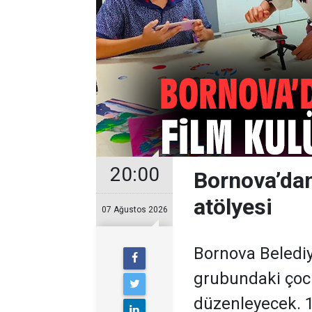
20:00
Bornova’dan
atölyesi
07 Ağustos 2026
Bornova Belediy
grubundaki çocu
düzenleyecek. 1