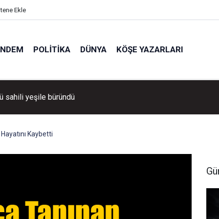
itene Ekle
ÜNDEM
POLITIKA
DÜNYA
KÖŞE YAZARLARI
ü sahili yeşile büründü
ayatını Kaybetti
Gü