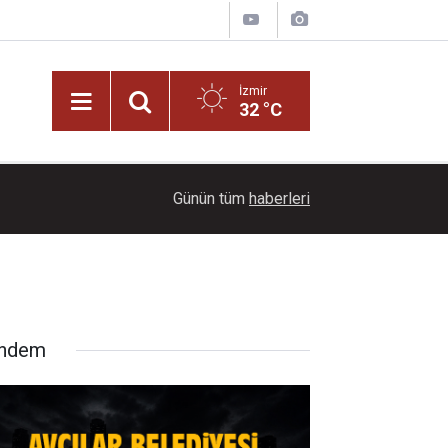
İzmir
32 °C
19:00
Bayraklı'da vatandaşların şikayet ettiği çöp evi 
Günün tüm
haberleri
ndem