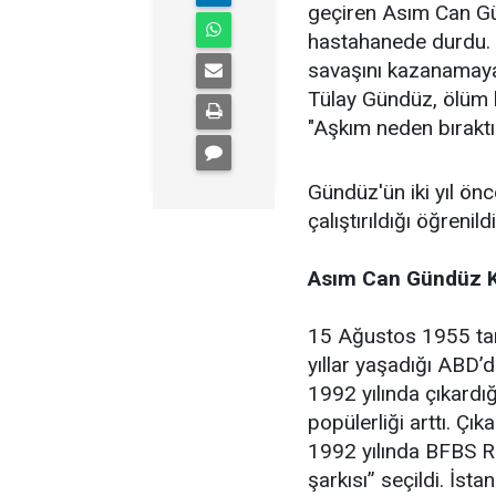
geçiren Asım Can Gün
hastahanede durdu.
savaşını kazanamaya
Tülay Gündüz, ölüm h
"Aşkım neden bıraktı
Gündüz'ün iki yıl önc
çalıştırıldığı öğrenildi
Asım Can Gündüz K
15 Ağustos 1955 tar
yıllar yaşadığı ABD’d
1992 yılında çıkardı
popülerliği arttı. Çık
1992 yılında BFBS Ra
şarkısı” seçildi. İsta