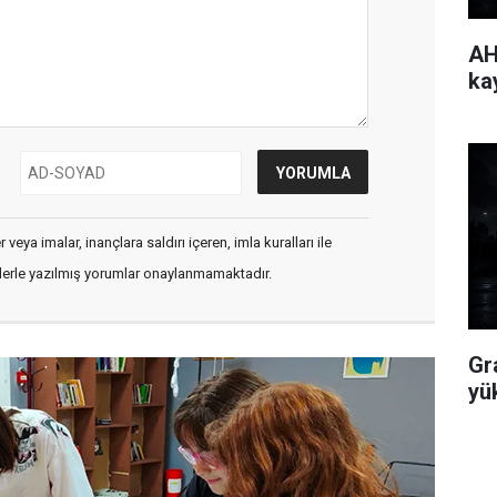
AH
ka
veya imalar, inançlara saldırı içeren, imla kuralları ile
flerle yazılmış yorumlar onaylanmamaktadır.
Gr
yü