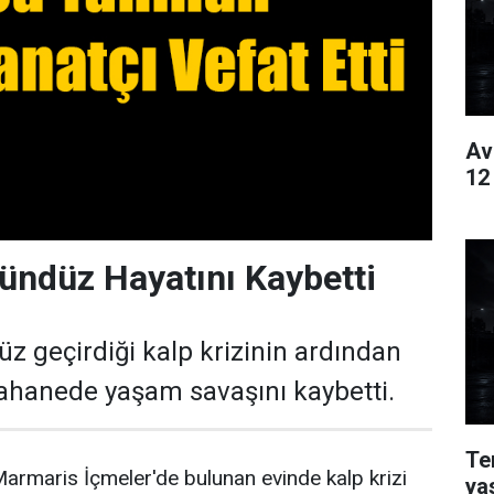
Av
12
ündüz Hayatını Kaybetti
 geçirdiği kalp krizinin ardından
stahanede yaşam savaşını kaybetti.
Te
armaris İçmeler'de bulunan evinde kalp krizi
ya