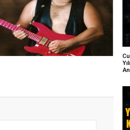
Cu
Yı
An