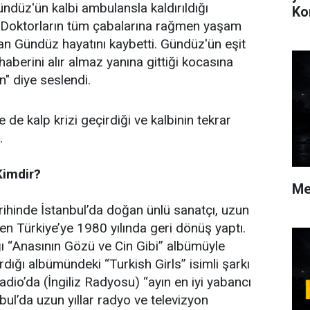
düz'ün kalbi ambulansla kaldırıldığı
Ko
 Doktorların tüm çabalarına rağmen yaşam
n Gündüz hayatını kaybetti. Gündüz'ün eşit
aberini alır almaz yanına gittiği kocasına
n" diye seslendi.
e de kalp krizi geçirdiği ve kalbinin tekrar
.
imdir?
Me
ihinde İstanbul’da doğan ünlü sanatçı, uzun
en Türkiye’ye 1980 yılında geri dönüş yaptı.
ğı “Anasının Gözü ve Cin Gibi” albümüyle
ardığı albümündeki “Turkish Girls” isimli şarkı
dio’da (İngiliz Radyosu) “ayın en iyi yabancı
nbul’da uzun yıllar radyo ve televizyon