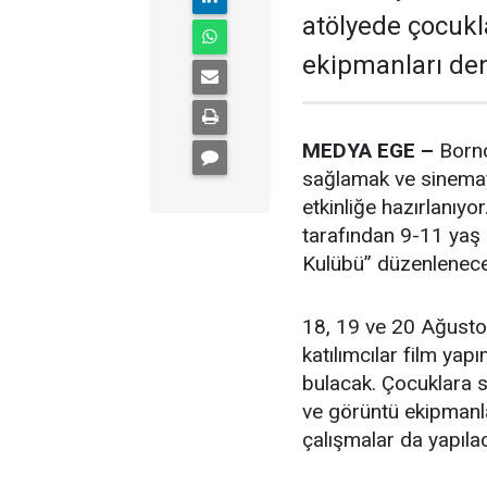
atölyede çocukl
ekipmanları de
MEDYA EGE –
Borno
sağlamak ve sinemaya 
etkinliğe hazırlanıyo
tarafından 9-11 yaş 
Kulübü” düzenlenece
18, 19 ve 20 Ağustos
katılımcılar film yap
bulacak. Çocuklara st
ve görüntü ekipmanlar
çalışmalar da yapıla