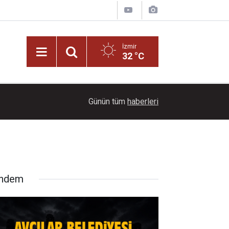
İzmir
32 °C
18:05
Büyükşehir'den kent genelinde kentsel dönüşü
Günün tüm
haberleri
ndem