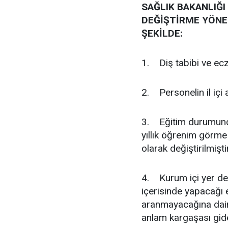
SAĞLIK BAKANLIĞI
DEĞİŞTİRME YÖNE
ŞEKİLDE:
1. Diş tabibi ve ecz
2. Personelin il içi
3. Eğitim durumundan 
yıllık öğrenim görme
olarak değiştirilmişti
4. Kurum içi yer deği
içerisinde yapacağı 
aranmayacağına dair
anlam kargaşası gide