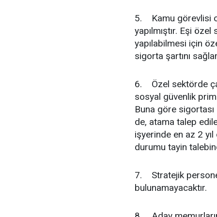
5. Kamu görevlisi olm
yapılmıştır. Eşi özel
yapılabilmesi için öze
sigorta şartını sağl
6. Özel sektörde çal
sosyal güvenlik prim
Buna göre sigortası
de, atama talep edile
işyerinde en az 2 yıl 
durumu tayin talebin
7. Stratejik persone
bulunamayacaktır.
8. Aday memurların 