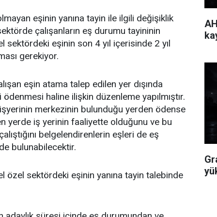
ayan eşinin yanına tayin ile ilgili değişiklik
AH
 sektörde çalışanların eş durumu tayininin
ka
l sektördeki eşinin son 4 yıl içerisinde 2 yıl
aması gerekiyor.
ışan eşin atama talep edilen yer dışında
i ödenmesi haline ilişkin düzenleme yapılmıştır.
 işyerinin merkezinin bulunduğu yerden ödense
n yerde iş yerinin faaliyette olduğunu ve bu
çalıştığını belgelendirenlerin eşleri de eş
de bulunabilecektir.
Gr
yü
l özel sektördeki eşinin yanına tayin talebinde
adaylık süresi içinde eş durumundan ve