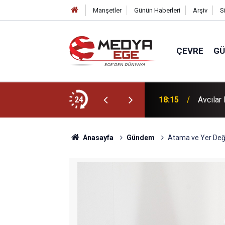
Manşetler
Günün Haberleri
Arşiv
S
ÇEVRE
G
 ettiği çöp evi belediye ekipleri temizledi
24
18:15
Avcılar
Anasayfa
Gündem
Atama ve Yer Deği