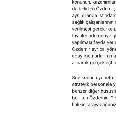
konunun, kazanımları
da belirten Özdemir, 
aynı oranda istihdam
sağlık çalışanlarının
verilmesi gerekirken
tayinlerinde geriye 
yapılması fayda yeri
Özdemir ayrıca, yön
aday memurların maze
alınarak gerçekleştir
Söz konusu yönetmeli
stratejik personele 
benzer diğer hususla
belirten Özdemir, “ 
hakkını arayacağımız