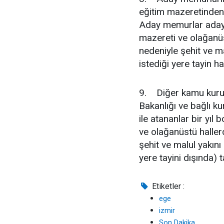
eğitim mazeretinden t
Aday memurlar adaylı
mazereti ve olağanüst
nedeniyle şehit ve m
istediği yere tayin h
9. Diğer kamu kurum
Bakanlığı ve bağlı ku
ile atananlar bir yıl
ve olağanüstü hallerd
şehit ve malul yakın
yere tayini dışında)
Etiketler :
ege
izmir
Son Dakika