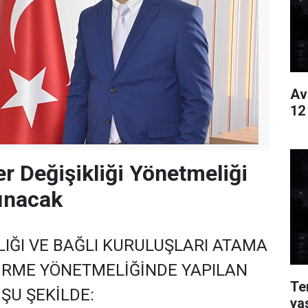
Av
12
r Değişikliği Yönetmeliği
ınacak
IĞI VE BAĞLI KURULUŞLARI ATAMA
TİRME YÖNETMELİĞİNDE YAPILAN
Te
 ŞU ŞEKİLDE:
ya