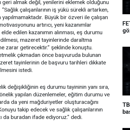
 geri almak değil, yenilerini eklemek olduğunu
“Sağlık çalışanlarının iş yükü sürekli artarken,
 yapılmamaktadır. Büyük bir özveri ile çalışan
FE
 motivasyonunu artırıcı, yeni kazanımlar
gö
, elde edilen kazanımın alınması, eş durumu
gidilmesi, mazeret tayinlerinde daraltma
ne zarar getirecektir.” şeklinde konuştu.
etmelik çıkmadan önce başvuruda bulunan
ret tayinlerinin de başvuru tarihleri dikkate
ilmesini istedi.
k değişikliğinin eş durumu tayininin yanı sıra,
yönelik yapılan düzenlemeler, eğitim durumu ve
rda da yeni mağduriyetler oluşturacağını
TB
Konuyu takip edecek ve sağlık çalışanlarının
ba
ı da buradan ifade ediyoruz.” dedi.