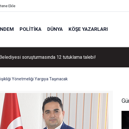
itene Ekle
ÜNDEM
POLITIKA
DÜNYA
KÖŞE YAZARLARI
 Belediyesi soruşturmasında 12 tutuklama talebi!
şikliği Yönetmeliği Yargıya Taşınacak
Gü