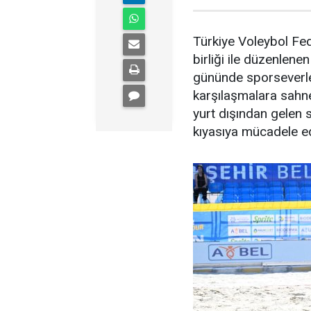
Türkiye Voleybol Fed
birliği ile düzenlen
gününde sporseverler
karşılaşmalara sahne 
yurt dışından gelen 
kıyasıya mücadele ed