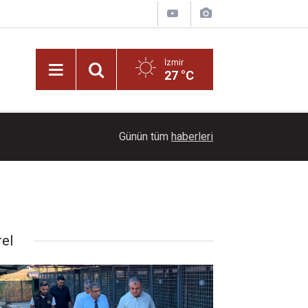
İzmir
27 °C
21:00
Başkan İlkay Çiçek tutuklandı!
Günün tüm
haberleri
rel