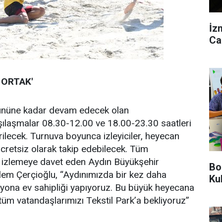
İz
Ca
 ORTAK'
ününe kadar devam edecek olan
ılaşmalar 08.30-12.00 ve 18.00-23.30 saatleri
rilecek. Turnuva boyunca izleyiciler, heyecan
ücretsiz olarak takip edebilecek. Tüm
ği izlemeye davet eden Aydın Büyükşehir
Bo
lem Çerçioğlu, “Aydınımızda bir kez daha
Ku
syona ev sahipliği yapıyoruz. Bu büyük heyecana
tüm vatandaşlarımızı Tekstil Park’a bekliyoruz”