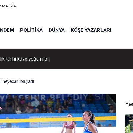
itene Ekle
ÜNDEM
POLITIKA
DÜNYA
KÖŞE YAZARLARI
llık tarihi köye yoğun ilgi!
u heyecanı başladı!
Ye