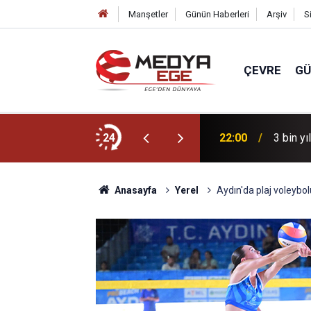
Manşetler
Günün Haberleri
Arşiv
S
ÇEVRE
G
r için sahada
24
22:00
3 bin yı
Anasayfa
Yerel
Aydın'da plaj voleybol