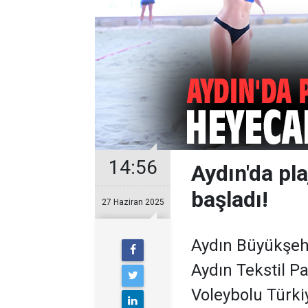
14:56
Aydın'da pl
başladı!
27 Haziran 2025
Aydın Büyükşehi
Aydın Tekstil P
Voleybolu Türkiy