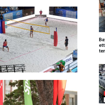
Ba
ett
te