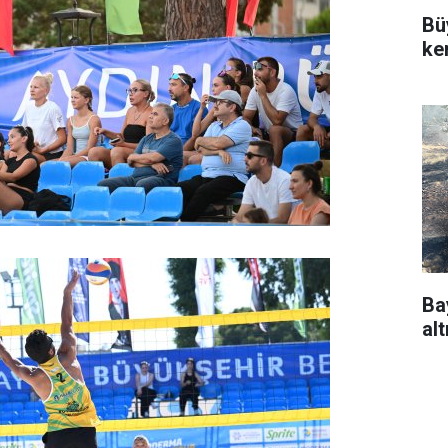
Bü
ke
Ba
alt