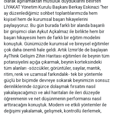
olarak ağırlamaktan mutluluk duyduklarını belirten
LİYAKAT Yönetim Kurulu Başkanı Berkay Eskinazi “her
ay düzenlediğimiz sohbet toplantılarımızda hem
kişisel hem de kurumsal başarı hikayelerini
paylaşıyoruz. Bu gün burada farklı bir alanda başarılı
bir girişimci olan Aykut Açkalmaz ile birlikte hem bir
başarı hikayesini hem de farklı bir eğitim modelini
konuştuk. Günümüzde kurumsal ve bireysel eğitimler
çok daha önemli hale geldi. Artık İzmir’de de başlayan
AyThink Gelişim Zihin Haritası eğitimleri ile beynin tüm
potansiyelini açığa çıkarmak, beynin korteksindeki
tüm alanları -sözcükler, görüntüler, sayılar, mantık,
ritim, renk ve uzamsal farkındalık- tek bir yöntemle
güçlü bir biçimde devreye sokarak beynimizin sonsuz
derinliklerinde özgürce dolaşmak fırsatını nasıl
yakalayacağımızı ve akıl haritaları ile ileri düzeyde
öğrenmenin ve net düşünmenin performansı nasıl
arttıracağını konuştuk. Modern ve etkili yöntemler ile
değişimi yakalamak, gelişmek, kontrollü ilerlemek,