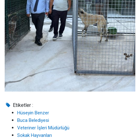
Etiketler :
Hüseyin Benzer
Buca Belediyesi
Veteriner İşleri Müdürlüğü
Sokak Hayvanları