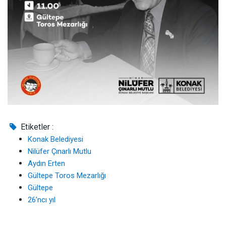
Etiketler :
Konak Belediyesi
Nilüfer Çınarlı Mutlu
Aydın Erten
Gültepe Toros Mezarlığı
Gültepe
26’ncı yıl