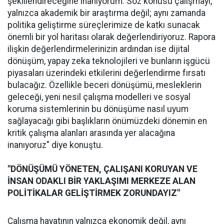
şekillendireceğine inanıyorum. Söz konusu çalışmayı,
yalnızca akademik bir araştırma değil; aynı zamanda
politika geliştirme süreçlerimize de katkı sunacak
önemli bir yol haritası olarak değerlendiriyoruz. Rapora
ilişkin değerlendirmelerinizin ardından ise dijital
dönüşüm, yapay zeka teknolojileri ve bunların işgücü
piyasaları üzerindeki etkilerini değerlendirme fırsatı
bulacağız. Özellikle beceri dönüşümü, mesleklerin
geleceği, yeni nesil çalışma modelleri ve sosyal
koruma sistemlerinin bu dönüşüme nasıl uyum
sağlayacağı gibi başlıkların önümüzdeki dönemin en
kritik çalışma alanları arasında yer alacağına
inanıyoruz" diye konuştu.
"DÖNÜŞÜMÜ YÖNETEN, ÇALIŞANI KORUYAN VE
İNSAN ODAKLI BİR YAKLAŞIMI MERKEZE ALAN
POLİTİKALAR GELİŞTİRMEK ZORUNDAYIZ"
Çalışma hayatının yalnızca ekonomik değil, aynı