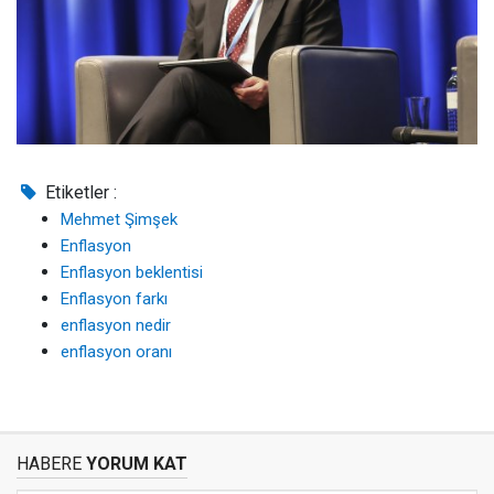
Etiketler :
Mehmet Şimşek
Enflasyon
Enflasyon beklentisi
Enflasyon farkı
enflasyon nedir
enflasyon oranı
HABERE
YORUM KAT