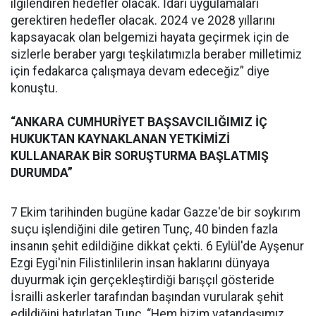
ilgilendiren hedefler olacak. İdari uygulamaları
gerektiren hedefler olacak. 2024 ve 2028 yıllarını
kapsayacak olan belgemizi hayata geçirmek için de
sizlerle beraber yargı teşkilatımızla beraber milletimiz
için fedakarca çalışmaya devam edeceğiz” diye
konuştu.
“ANKARA CUMHURİYET BAŞSAVCILIĞIMIZ İÇ
HUKUKTAN KAYNAKLANAN YETKİMİZİ
KULLANARAK BİR SORUŞTURMA BAŞLATMIŞ
DURUMDA”
7 Ekim tarihinden bugüne kadar Gazze'de bir soykırım
suçu işlendiğini dile getiren Tunç, 40 binden fazla
insanın şehit edildiğine dikkat çekti. 6 Eylül'de Ayşenur
Ezgi Eygi'nin Filistinlilerin insan haklarını dünyaya
duyurmak için gerçekleştirdiği barışçıl gösteride
İsrailli askerler tarafından başından vurularak şehit
edildiğini hatırlatan Tunç, “Hem bizim vatandaşımız