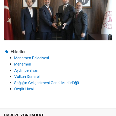
Etiketler :
Menemen Belediyesi
Menemen
Aydın pehlivan
Volkan Demirel
Sağlığın Geliştirilmesi Genel Müdürlüğü
Özgür Hızal
HABERE
YORUM KAT