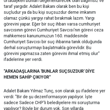
ortadayken bunları değerlendirecek olan bağımsız ve
taraf yargıdır. Adalet Bakanı olarak ben bu kişi
suçludur ya da bu kişi suçsuzdur deme imkanım
olamaz çünkü yargıyı rahat bırakmak lazım. Yargı
görevini yapar. Eğer bir suç ihbarı varsa cumhuriyet
savcısının görevi Cumhuriyet Savcısı'nın görevi ceza
mahkemesi kanunumuzun 160. maddesinde
Cumhuriyet Savcısı bir suç ihbarına tanık olduğunda
derhal soruşturmayı başlatmakla görevlidir. Bu
görevini yapmazsa zaten görevini ihmal etmiş olur"
ifadelerine yer verdi.
"ARKADAŞLARINA 'BUNLAR SUÇSUZDUR' DİYE
HEMEN SAHİP ÇIKIYOR"
Adalet Bakanı Yılmaz Tunç, son olarak şu ifadelere yer
verdi: "Bir de şu dezenformasyon yapılıyor. İşte
sadece Sadece CHP'li belediyelere mi soruşturma
yapılıyor? Böyle bir durum yok. Son yıllarda