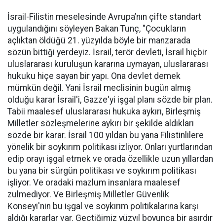
İsrail-Filistin meselesinde Avrupa’nın çifte standart
uygulandığını söyleyen Bakan Tunç, "Çocukların
açlıktan öldüğü 21. yüzyılda böyle bir manzarada
sözün bittiği yerdeyiz. İsrail, terör devleti, İsrail hiçbir
uluslararası kuruluşun kararına uymayan, uluslararası
hukuku hiçe sayan bir yapı. Ona devlet demek
mümkün değil. Yani İsrail meclisinin bugün almış
olduğu karar İsrail'i, Gazze'yi işgal planı sözde bir plan.
Tabii maalesef uluslararası hukuka aykırı, Birleşmiş
Milletler sözleşmelerine aykırı bir şekilde aldıkları
sözde bir karar. İsrail 100 yıldan bu yana Filistinlilere
yönelik bir soykırım politikası izliyor. Onları yurtlarından
edip orayı işgal etmek ve orada özellikle uzun yıllardan
bu yana bir sürgün politikası ve soykırım politikası
işliyor. Ve oradaki mazlum insanlara maalesef
zulmediyor. Ve Birleşmiş Milletler Güvenlik
Konseyi'nin bu işgal ve soykırım politikalarına karşı
aldığı kararlar var. Geçtiğimiz yüzyıl boyunca bir asırdır