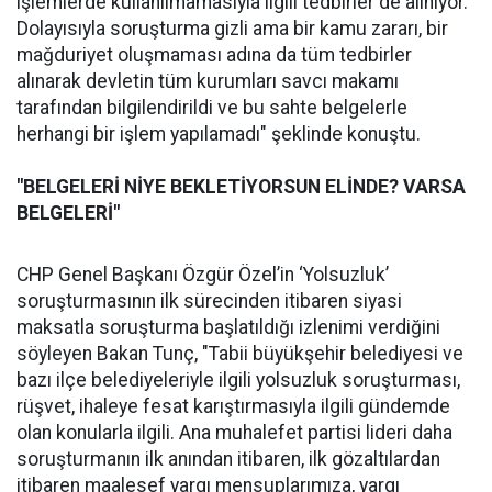
işlemlerde kullanılmamasıyla ilgili tedbirler de alınıyor.
Dolayısıyla soruşturma gizli ama bir kamu zararı, bir
mağduriyet oluşmaması adına da tüm tedbirler
alınarak devletin tüm kurumları savcı makamı
tarafından bilgilendirildi ve bu sahte belgelerle
herhangi bir işlem yapılamadı" şeklinde konuştu.
"BELGELERİ NİYE BEKLETİYORSUN ELİNDE? VARSA
BELGELERİ"
CHP Genel Başkanı Özgür Özel’in ‘Yolsuzluk’
soruşturmasının ilk sürecinden itibaren siyasi
maksatla soruşturma başlatıldığı izlenimi verdiğini
söyleyen Bakan Tunç, "Tabii büyükşehir belediyesi ve
bazı ilçe belediyeleriyle ilgili yolsuzluk soruşturması,
rüşvet, ihaleye fesat karıştırmasıyla ilgili gündemde
olan konularla ilgili. Ana muhalefet partisi lideri daha
soruşturmanın ilk anından itibaren, ilk gözaltılardan
itibaren maalesef yargı mensuplarımıza, yargı