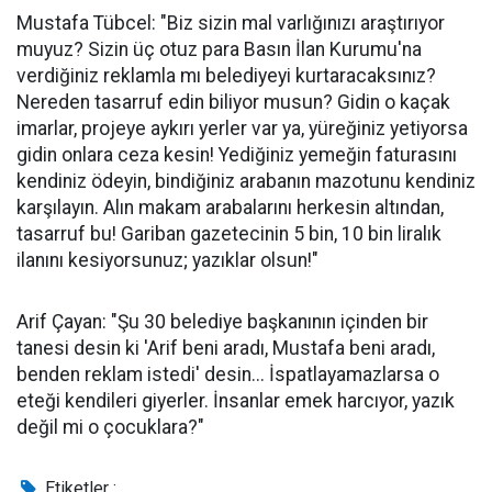
Mustafa Tübcel: "Biz sizin mal varlığınızı araştırıyor
muyuz? Sizin üç otuz para Basın İlan Kurumu'na
verdiğiniz reklamla mı belediyeyi kurtaracaksınız?
Nereden tasarruf edin biliyor musun? Gidin o kaçak
imarlar, projeye aykırı yerler var ya, yüreğiniz yetiyorsa
gidin onlara ceza kesin! Yediğiniz yemeğin faturasını
kendiniz ödeyin, bindiğiniz arabanın mazotunu kendiniz
karşılayın. Alın makam arabalarını herkesin altından,
tasarruf bu! Gariban gazetecinin 5 bin, 10 bin liralık
ilanını kesiyorsunuz; yazıklar olsun!"
Arif Çayan: "Şu 30 belediye başkanının içinden bir
tanesi desin ki 'Arif beni aradı, Mustafa beni aradı,
benden reklam istedi' desin... İspatlayamazlarsa o
eteği kendileri giyerler. İnsanlar emek harcıyor, yazık
değil mi o çocuklara?"
Etiketler :