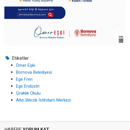
Etiketler :
Ömer Eşki
Bornova Belediyesi
Ege Fren
Ege Endüstri
Çıraklık Okulu
Altın Bilezik İstihdam Merkezi
HABERE
YORUM KAT