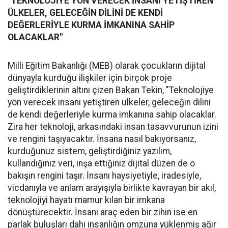
"TEKNOLOJİYE YÖN VERECEK İNSANI YETİŞTİREN
ÜLKELER, GELECEĞİN DİLİNİ DE KENDİ
DEĞERLERİYLE KURMA İMKANINA SAHİP
OLACAKLAR"
Milli Eğitim Bakanlığı (MEB) olarak çocukların dijital
dünyayla kurduğu ilişkiler için birçok proje
geliştirdiklerinin altını çizen Bakan Tekin, "Teknolojiye
yön verecek insanı yetiştiren ülkeler, geleceğin dilini
de kendi değerleriyle kurma imkanına sahip olacaklar.
Zira her teknoloji, arkasındaki insan tasavvurunun izini
ve rengini taşıyacaktır. İnsana nasıl bakıyorsanız,
kurduğunuz sistem, geliştirdiğiniz yazılım,
kullandığınız veri, inşa ettiğiniz dijital düzen de o
bakışın rengini taşır. İnsanı haysiyetiyle, iradesiyle,
vicdanıyla ve anlam arayışıyla birlikte kavrayan bir akıl,
teknolojiyi hayatı mamur kılan bir imkana
dönüştürecektir. İnsanı araç eden bir zihin ise en
parlak buluşları dahi insanlığın omzuna yüklenmiş ağır