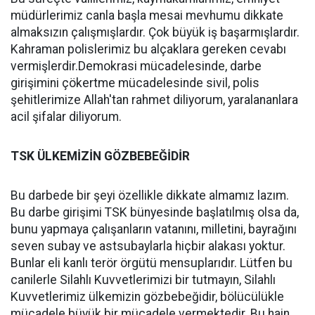
müdürlerimiz canla başla mesai mevhumu dikkate
almaksızın çalışmışlardır. Çok büyük iş başarmışlardır.
Kahraman polislerimiz bu alçaklara gereken cevabı
vermişlerdir.Demokrasi mücadelesinde, darbe
girişimini çökertme mücadelesinde sivil, polis
şehitlerimize Allah'tan rahmet diliyorum, yaralananlara
acil şifalar diliyorum.
TSK ÜLKEMİZİN GÖZBEBEĞİDİR
Bu darbede bir şeyi özellikle dikkate almamız lazım.
Bu darbe girişimi TSK bünyesinde başlatılmış olsa da,
bunu yapmaya çalışanların vatanını, milletini, bayrağını
seven subay ve astsubaylarla hiçbir alakası yoktur.
Bunlar eli kanlı terör örgütü mensuplarıdır. Lütfen bu
canilerle Silahlı Kuvvetlerimizi bir tutmayın, Silahlı
Kuvvetlerimiz ülkemizin gözbebeğidir, bölücülükle
mücadele büyük bir mücadele vermektedir. Bu hain