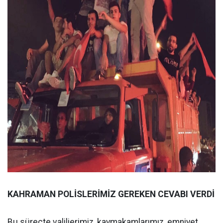
KAHRAMAN POLİSLERİMİZ GEREKEN CEVABI VERDİ
Bu süreçte valilierimiz, kaymakamlarımız, emniyet