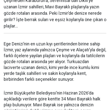
Çeşme’den Karaburun’a, Seferihisar’dan Dikili’ye
uzanan İzmir sahilleri, Mavi Bayraklı plajlarıyla yazın
gözde rotaları arasında. Peki İzmir’de denize nerede
girilir? İşte berrak suları ve eşsiz koylarıyla öne çıkan o
plajlar...
Ege Denizi’nin en uzun kıyı şeritlerinden birine sahip
İzmir, yaz aylarında yalnızca Çeşme ve Alaçatı’yla değil,
farklı ilçelere yayılan plajları ve koylarıyla da tatilcilerin
gözde rotaları arasında yer alıyor. Turkuazdan
laciverte uzanan denizi, kimi yerde ince kumlu kimi
yerde taşlık sahilleri ve sakin koylarıyla kent,
birbirinden farklı seçenekler sunuyor.
İzmir Büyükşehir Belediyesi’nin Haziran 2026’da
açıkladığı verilere göre kentte 34 Mavi Bayraklı halk
plajı bulunuyor. Mavi Bayrak ise yalnızca denizin