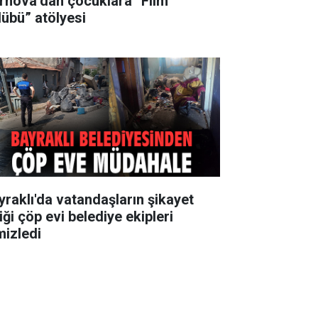
rnova’dan çocuklara “Film
lübü” atölyesi
yraklı'da vatandaşların şikayet
iği çöp evi belediye ekipleri
mizledi