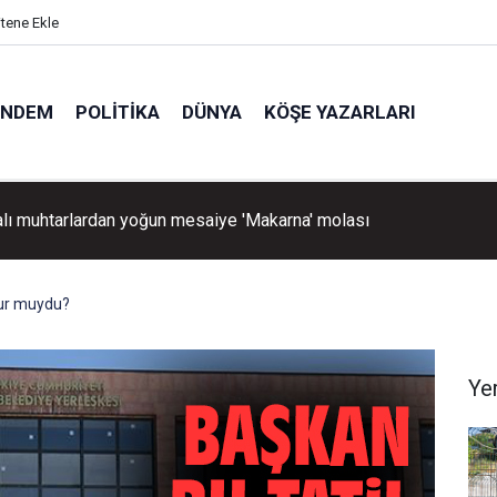
itene Ekle
ÜNDEM
POLITIKA
DÜNYA
KÖŞE YAZARLARI
lı muhtarlardan yoğun mesaiye 'Makarna' molası
bur muydu?
Ye