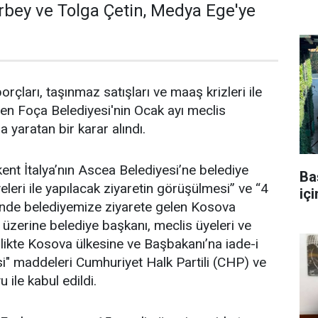
rbey ve Tolga Çetin, Medya Ege'ye
rçları, taşınmaz satışları ve maaş krizleri ile
 Foça Belediyesi'nin Ocak ayı meclis
a yaratan bir karar alındı.
ent İtalya’nın Ascea Belediyesi’ne belediye
Ba
leri ile yapılacak ziyaretin görüşülmesi” ve “4
iç
nde belediyemize ziyarete gelen Kosova
 üzerine belediye başkanı, meclis üyeleri ve
irlikte Kosova ülkesine ve Başbakanı’na iade-i
i" maddeleri Cumhuriyet Halk Partili (CHP) ve
u ile kabul edildi.