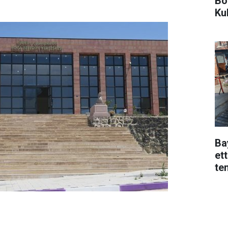
Bo
Ku
Ba
ett
te