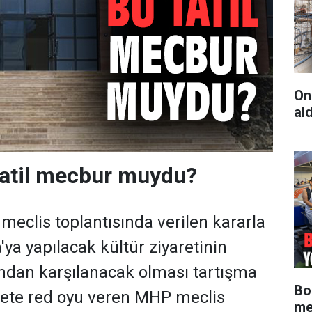
On
al
tatil mecbur muydu?
meclis toplantısında verilen kararla
'ya yapılacak kültür ziyaretinin
ndan karşılanacak olması tartışma
Bo
arete red oyu veren MHP meclis
me