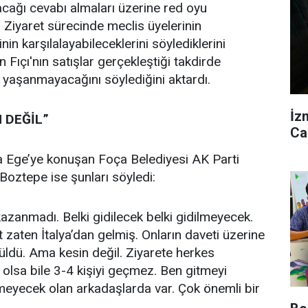
cağı cevabı almaları üzerine red oyu
i. Ziyaret sürecinde meclis üyelerinin
nin karşılalayabileceklerini söylediklerini
n Fıçı'nın satışlar gerçekleştiği takdirde
ı yaşanmayacağını söylediğini aktardı.
İz
N DEĞİL”
Ca
a Ege’ye konuşan Foça Belediyesi AK Parti
oztepe ise şunları söyledi:
kazanmadı. Belki gidilecek belki gidilmeyecek.
et zaten İtalya’dan gelmiş. Onların daveti üzerine
üldü. Ama kesin değil. Ziyarete herkes
 olsa bile 3-4 kişiyi geçmez. Ben gitmeyi
yecek olan arkadaşlarda var. Çok önemli bir