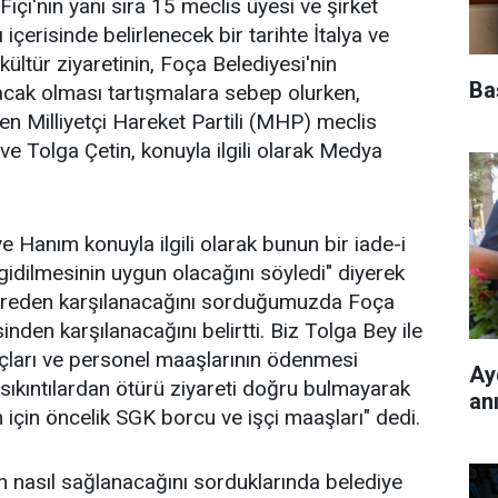
çı'nın yanı sıra 15 meclis üyesi ve şirket
 içerisinde belirlenecek bir tarihte İtalya ve
ültür ziyaretinin, Foça Belediyesi'nin
Ba
acak olması tartışmalara sebep olurken,
en Milliyetçi Hareket Partili (MHP) meclis
ve Tolga Çetin, konuyla ilgili olarak Medya
e Hanım konuyla ilgili olarak bunun bir iade-i
gidilmesinin uygun olacağını söyledi" diyerek
ereden karşılanacağını sorduğumuzda Foça
inden karşılanacağını belirtti. Biz Tolga Bey ile
çları ve personel maaşlarının ödenmesi
Ay
ıkıntılardan ötürü ziyareti doğru bulmayarak
an
 için öncelik SGK borcu ve işçi maaşları" dedi.
n nasıl sağlanacağını sorduklarında belediye