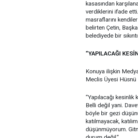
kasasından karşılana
verdiklerini ifade ett
masraflarını kendileri
belirten Çetin, Başka
belediyede bir sıkınt
“YAPILACAĞI KESİ
Konuya ilişkin Medy
Meclis Üyesi Hüsnü B
“Yapılacağı kesinlik 
Belli değil yani. Dav
böyle bir gezi düşün
katılmayacak, katılım
düşünmüyorum. Gitme
durum değil.”