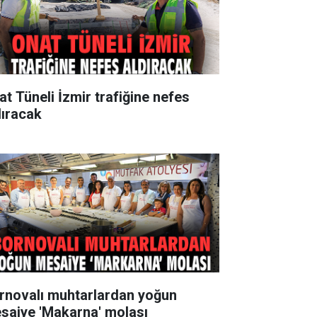
at Tüneli İzmir trafiğine nefes
dıracak
rnovalı muhtarlardan yoğun
saiye 'Makarna' molası