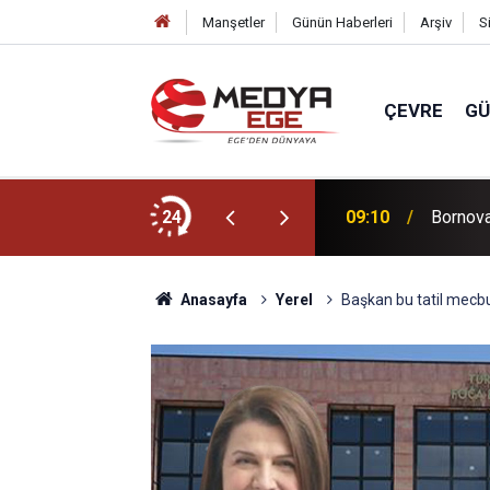
Manşetler
Günün Haberleri
Arşiv
S
ÇEVRE
G
 aldıracak
24
09:10
Bornova
Anasayfa
Yerel
Başkan bu tatil mec