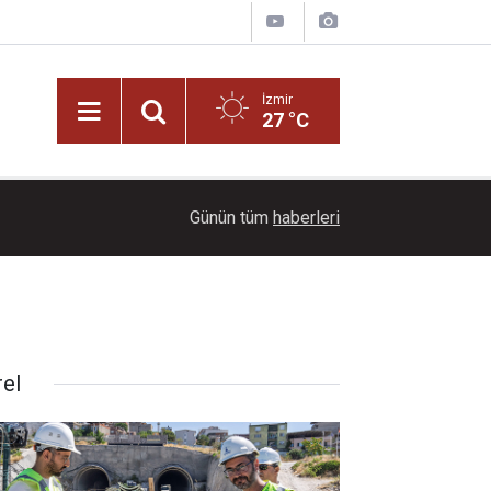
İzmir
27 °C
08:57
Bahçeli, MHP İl Başkanı'nın oğlu Enes Doğan'ın 
Günün tüm
haberleri
rel