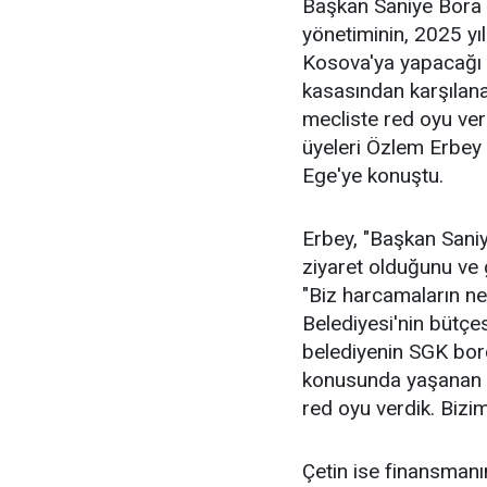
Başkan Saniye Bora Fı
yönetiminin, 2025 yılı
Kosova'ya yapacağı k
kasasından karşılan
mecliste red oyu ver
üyeleri Özlem Erbey 
Ege'ye konuştu.
Erbey, "Başkan Saniy
ziyaret olduğunu ve 
"Biz harcamaların n
Belediyesi'nin bütçes
belediyenin SGK bor
konusunda yaşanan s
red oyu verdik. Bizim
Çetin ise finansmanı