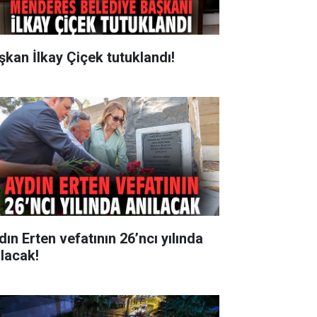
şkan İlkay Çiçek tutuklandı!
dın Erten vefatının 26’ncı yılında
ılacak!