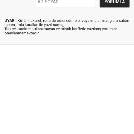
UYARI:
Küfür, hakaret, rencide edici cümleler veya imalar, inançlara saldırı
içeren, imla kuralları ile yazılmamış,
Türkçe karakter kullanılmayan ve büyük harflerle yazılmış yorumlar
onaylanmamaktadır.
Medya Ege © 2012
Anasayfa
Künye
İletişim
Gizlilik İlkeleri
Sitene Ekle