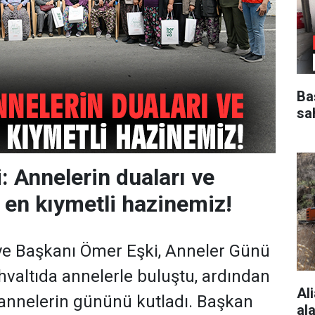
Ba
sa
: Annelerin duaları ve
 en kıymetli hazinemiz!
ye Başkanı Ömer Eşki, Anneler Günü
altıda annelerle buluştu, ardından
Al
annelerin gününü kutladı. Başkan
al