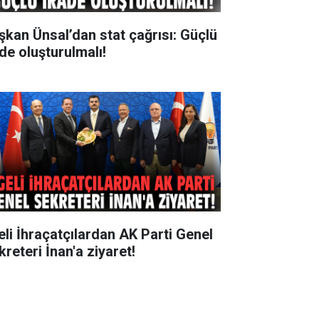
şkan Ünsal’dan stat çağrısı: Güçlü
ade oluşturulmalı!
eli İhraçatçılardan AK Parti Genel
reteri İnan'a ziyaret!