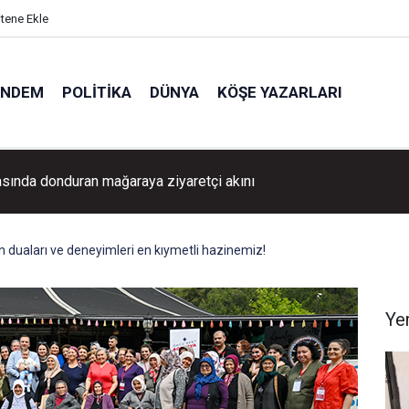
itene Ekle
ÜNDEM
POLITIKA
DÜNYA
KÖŞE YAZARLARI
asında donduran mağaraya ziyaretçi akını
n duaları ve deneyimleri en kıymetli hazinemiz!
Ye