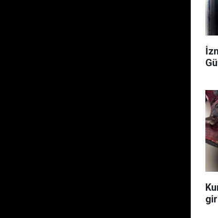
İzm
Gü
Ku
gir