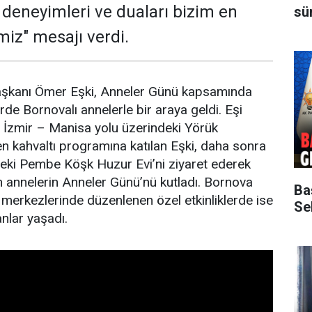
n deneyimleri ve duaları bizim en
sü
miz" mesajı verdi.
aşkanı Ömer Eşki, Anneler Günü kapsamında
rde Bornovalı annelerle bir araya geldi. Eşi
te İzmir – Manisa yolu üzerindeki Yörük
 kahvaltı programına katılan Eşki, daha sonra
deki Pembe Köşk Huzur Evi’ni ziyaret ederek
 annelerin Anneler Günü’nü kutladı. Bornova
Ba
 merkezlerinde düzenlenen özel etkinliklerde ise
Sek
nlar yaşadı.