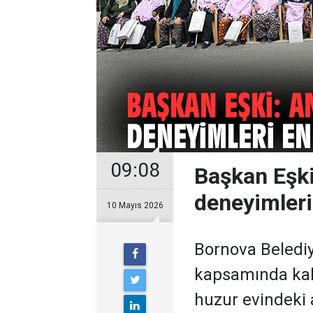
09:08
Başkan Eşki
deneyimleri
10 Mayıs 2026
Bornova Beledi
kapsamında kahv
huzur evindeki 