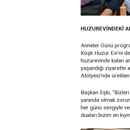
HUZUREVİNDEKİ A
Anneler Günü progr
Köşk Huzur Evi’ni d
huzurevinde kalan an
yaşandığı ziyarette 
Atölyesi’nde üretilen
Başkan Eşki, “Bizler
yanında olmak zorund
her günü sevgiyle ve
duaları bizim en kıy