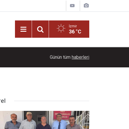
İzmir
36 °C
Ülkü Hilal Çiftçi kimdir? Genç oyuncunun kariyer
19:00
Günün tüm
haberleri
duyurusuyla gündeme gelen süreç
rel