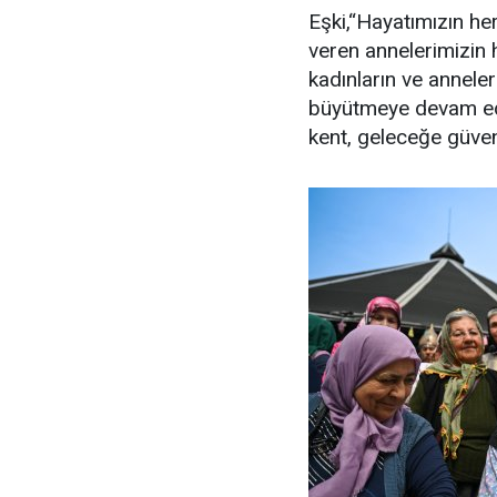
Eşki,“Hayatımızın he
veren annelerimizin
kadınların ve anneler
büyütmeye devam ede
kent, geleceğe güvenl