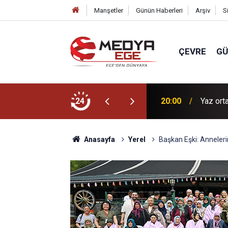
Manşetler
Günün Haberleri
Arşiv
S
ÇEVRE
G
asa sahip çıkacağız!
24
20:00
Yaz ort
Anasayfa
Yerel
Başkan Eşki: Anneleri