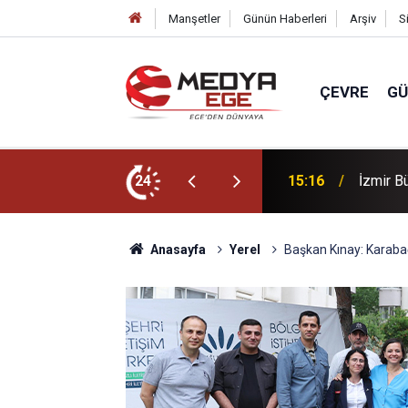
Manşetler
Günün Haberleri
Arşiv
S
ÇEVRE
G
izi: Başkan gruptan ayrıldı
24
14:46
MHP Bal
Anasayfa
Yerel
Başkan Kınay: Karabağ