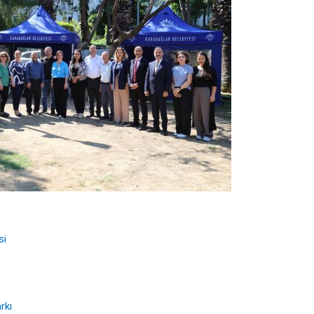
si
rkı