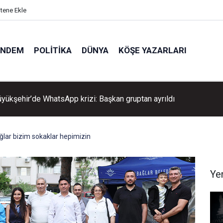
itene Ekle
ÜNDEM
POLITIKA
DÜNYA
KÖŞE YAZARLARI
çova’dan belediyeye pankart tepkisi
lar bizim sokaklar hepimizin
Ye