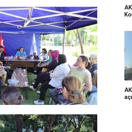
AK
Ko
AK
aç