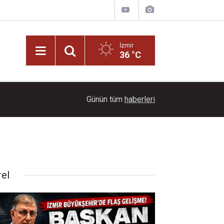
İzmir
36 °C
14:26
Urla Belediyesinden ücretsiz üniversite tercih d
Günün tüm
haberleri
rel