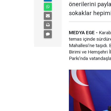
önerilerini payl
sokaklar hepimi
MEDYA EGE -
Karaba
temas içinde sürdüre
Mahallesi’ne taşıdı. 
Birimi ve Hemşehri İ
Parkı’nda vatandaşlar