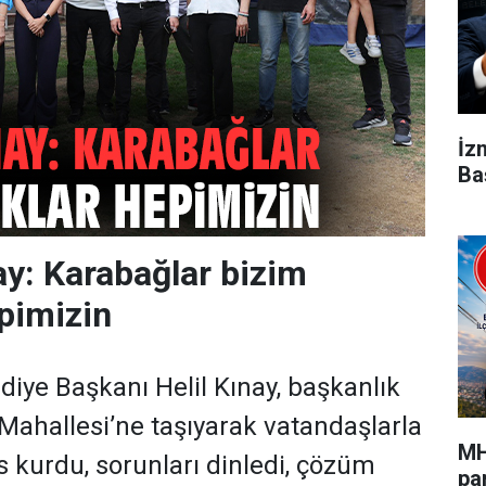
İz
Ba
y: Karabağlar bizim
pimizin
diye Başkanı Helil Kınay, başkanlık
 Mahallesi’ne taşıyarak vatandaşlarla
MH
kurdu, sorunları dinledi, çözüm
pa