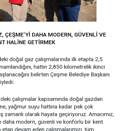
Z, ÇEŞME’Yİ DAHA MODERN, GÜVENLİ VE
NT HALİNE GETİRMEK
eki doğal gaz çalışmalarında ilk etapta 2,5
amamlandığını, hattın 2,850 kilometrelik ikinci
başlanacağını belirten Çeşme Belediye Başkanı
öyledi:
zdeki çalışmalar kapsamında doğal gazdan
ne, yağmur suyu hattına kadar pek çok
ş zamanlı olarak hayata geçiriyoruz. Amacımız,
 daha modern, güvenli ve konforlu bir kent
p etap devam eden çalışmalarımızı, tüm