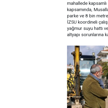
mahallede kapsamlı b
kapsamında, Musalla
parke ve 8 bin metre
İZSU koordineli çalış
yağmur suyu hattı v
altyapı sorunlarına k