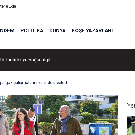
itene Ekle
ÜNDEM
POLITIKA
DÜNYA
KÖŞE YAZARLARI
llık tarihi köye yoğun ilgi!
al gaz çalışmalarını yerinde inceledi
Ye