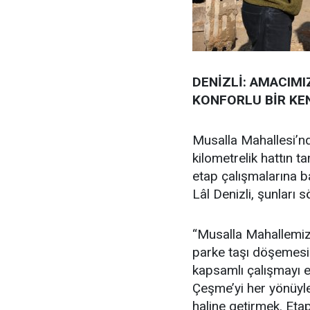
DENİZLİ: AMACIMI
KONFORLU BİR KE
Musalla Mahallesi’nd
kilometrelik hattın t
etap çalışmalarına 
Lâl Denizli, şunları s
“Musalla Mahallemi
parke taşı döşemesi
kapsamlı çalışmayı e
Çeşme’yi her yönüyle
haline getirmek. Eta