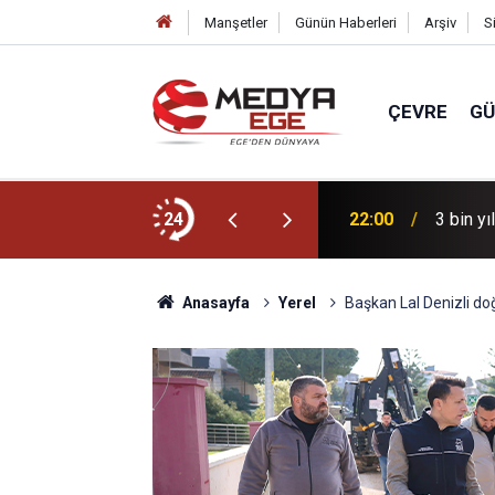
Manşetler
Günün Haberleri
Arşiv
S
ÇEVRE
G
r için sahada
24
22:00
3 bin yı
Anasayfa
Yerel
Başkan Lal Denizli doğ