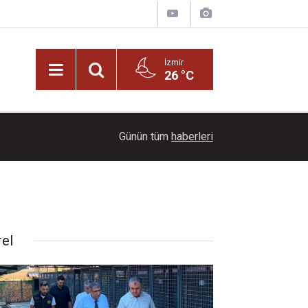
İzmir
26 °C
21:00
Başkan İlkay Çiçek tutuklandı!
Günün tüm
haberleri
rel