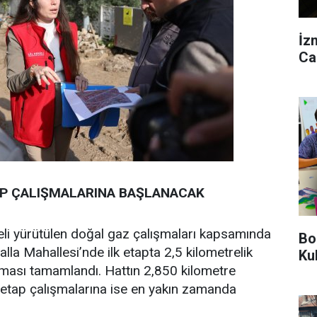
İz
Ca
TAP ÇALIŞMALARINA BAŞLANACAK
eli yürütülen doğal gaz çalışmaları kapsamında
Bo
lla Mahallesi’nde ilk etapta 2,5 kilometrelik
Ku
şması tamamlandı. Hattın 2,850 kilometre
 etap çalışmalarına ise en yakın zamanda