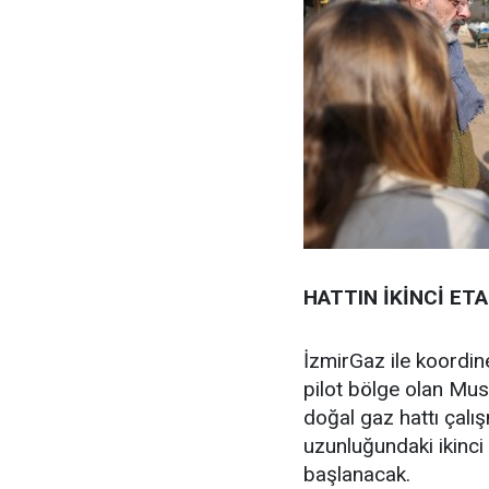
HATTIN İKİNCİ E
İzmirGaz ile koordin
pilot bölge olan Musa
doğal gaz hattı çalı
uzunluğundaki ikinci
başlanacak.