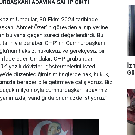
RBAŞKANI ADAYINA SAHİP ÇIKTI
 Kazım Umdular, 30 Ekim 2024 tarihinde
aşkanı Ahmet Özer’in görevden alınıp yerine
 bu yana geçen süreci değerlendirdi. Bu
t tarihiyle beraber CHP’nin Cumhurbaşkanı
u’nun haksız, hukuksuz ve gerekçesiz bir
ını ifade eden Umdular, CHP grubundan
İzm
’ yazılı dövizleri göstermelerini istedi.
Gü
e’de düzenlediğimiz mitinglerde hak, hukuk,
kımızla beraber dile getirmeye çalışıyoruz. Biz
buçuk milyon oyla cumhurbaşkanı adayımız
anımızda, sandığı da önümüzde istiyoruz”