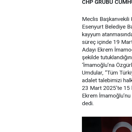
CHP GRUBU CUMHU
Meclis Başkanvekili
Esenyurt Belediye B
kayyum atanmasından
süreç içinde 19 Mar
Adayı Ekrem İmamoğl
şekilde tutuklandığ
‘İmamoğlu’na Özgürlük
Umdular, “Tüm Türkiy
adalet talebimizi hal
23 Mart 2025’te 15 
Ekrem İmamoğlu’nu y
dedi.