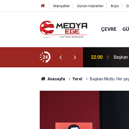
Manşetler
Günün Haberleri
Arşiv
S
ÇEVRE
G
dı
24
22:00
Başkan 
Anasayfa
Yerel
Başkan Mutlu: Her şey