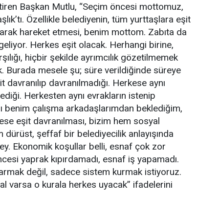
getiren Başkan Mutlu, “Seçim öncesi mottomuz,
aşlık’tı. Özellikle belediyenin, tüm yurttaşlara eşit
larak hareket etmesi, benim mottom. Zabıta da
eliyor. Herkes eşit olacak. Herhangi birine,
rşılığı, hiçbir şekilde ayrımcılık gözetilmemek
k. Burada mesele şu; süre verildiğinde süreye
 davranılıp davranılmadığı. Herkese aynı
mediği. Herkesten aynı evrakların istenip
sı benim çalışma arkadaşlarımdan beklediğim,
rkese eşit davranılması, bizim hem sosyal
dürüst, şeffaf bir belediyecilik anlayışında
y. Ekonomik koşullar belli, esnaf çok zor
esi yaprak kıpırdamadı, esnaf iş yapamadı.
karmak değil, sadece sistem kurmak istiyoruz.
al varsa o kurala herkes uyacak” ifadelerini