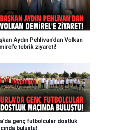
şkan Aydın Pehlivan'dan Volkan
irel'e tebrik ziyareti!
la’da genç futbolcular dostluk
çında buluştu!