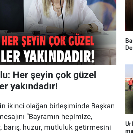
Ba
Dem
u: Her şeyin çok güzel
er yakındadır!
in ikinci olağan birleşiminde Başkan
mesajını “Bayramın hepimize,
Ur
, barış, huzur, mutluluk getirmesini
ma