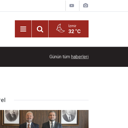
İzmir
32 °C
22:00
Ayçiçeği tarlaları ihtişamıyla görenleri büyüledi!
Günün tüm
haberleri
rel