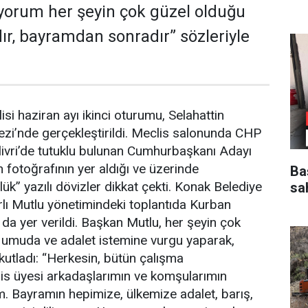
yorum her şeyin çok güzel olduğu
ır, bayramdan sonradır” sözleriyle
si haziran ayı ikinci oturumu, Selahattin
zi’nde gerçekleştirildi. Meclis salonunda CHP
ilivri’de tutuklu bulunan Cumhurbaşkanı Adayı
otoğrafının yer aldığı ve üzerinde
Ba
k” yazılı dövizler dikkat çekti. Konak Belediye
sa
rlı Mutlu yönetimindeki toplantıda Kurban
da yer verildi. Başkan Mutlu, her şeyin çok
r umuda ve adalet istemine vurgu yaparak,
kutladı: “Herkesin, bütün çalışma
is üyesi arkadaşlarımın ve komşularımın
. Bayramın hepimize, ülkemize adalet, barış,