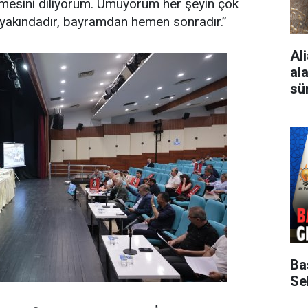
rmesini diliyorum. Umuyorum her şeyin çok
 yakındadır, bayramdan hemen sonradır.”
Al
al
sü
Ba
Sek