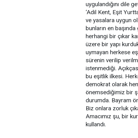
uygulandığını dile 
‘Adil Kent, Eşit Yurtt
ve yasalara uygun o
bunların en başında g
herhangi bir çıkar ka
üzere bir yapı kurdu
uymayan herkese eşit
sürenin verilip veril
istenmediği. Açıkça
bu eşitlik ilkesi. He
demokrat olarak hem 
önemsediğimiz bir şe
durumda. Bayram önc
Biz onlara zorluk çı
Amacımız şu, bir kur
kullandı.