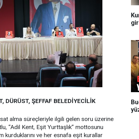
Ku
gir
 DÜRÜST, ŞEFFAF BELEDİYECİLİK
Bu
yü
at alma süreçleriyle ilgili gelen soru üzerine
, “Adil Kent, Eşit Yurttaşlık” mottosunu
stem kurduklarını ve her esnafa eşit kurallar