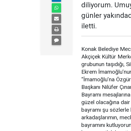
diliyorum. Umu
günler yakındad
iletti.
Konak Belediye Mecli
Akçiçek Kültür Merke
grubunun taşıdığı, S
Ekrem İmamoğlu’nun f
“İmamoğlu’na Özgürlü
Başkanı Nilüfer Çına
Bayramı mesajlarına 
güzel olacağına dai
bayramı şu sözlerle 
arkadaşlarımın, mecl
bayramını kutluyorum