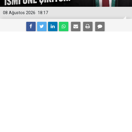
08 Ağustos 2026
18:17
Menderes kulisleri hareketlendi!
Başkan vekilliği için Süleyman Duran
ismi öne çıkıyor
Menderes Belediye Başkanı İlkay Çiçek’in
tutuklanmasının ardından gözler belediye meclisinin
seçeceği başkan vekiline çevrildi. İlçe kulislerinde
Bağımsız Belediye Meclis Üyesi Avukat Süleyman
Duran’ın ismi güçlü adaylar arasında gösteriliyor.