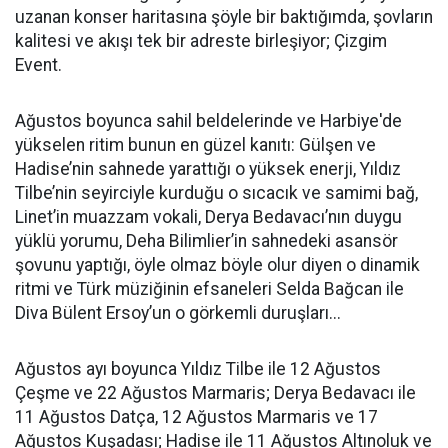
uzanan konser haritasına şöyle bir baktığımda, şovların
kalitesi ve akışı tek bir adreste birleşiyor; Çizgim
Event.
Ağustos boyunca sahil beldelerinde ve Harbiye'de
yükselen ritim bunun en güzel kanıtı: Gülşen ve
Hadise’nin sahnede yarattığı o yüksek enerji, Yıldız
Tilbe’nin seyirciyle kurduğu o sıcacık ve samimi bağ,
Linet’in muazzam vokali, Derya Bedavacı’nın duygu
yüklü yorumu, Deha Bilimlier’in sahnedeki asansör
şovunu yaptığı, öyle olmaz böyle olur diyen o dinamik
ritmi ve Türk müziğinin efsaneleri Selda Bağcan ile
Diva Bülent Ersoy’un o görkemli duruşları...
Ağustos ayı boyunca Yıldız Tilbe ile 12 Ağustos
Çeşme ve 22 Ağustos Marmaris; Derya Bedavacı ile
11 Ağustos Datça, 12 Ağustos Marmaris ve 17
Ağustos Kuşadası; Hadise ile 11 Ağustos Altınoluk ve