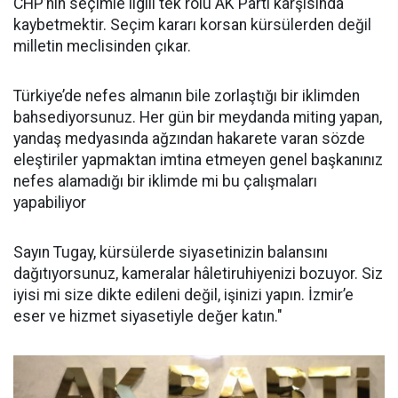
CHP’nin seçimle ilgili tek rolü AK Parti karşısında
kaybetmektir. Seçim kararı korsan kürsülerden değil
milletin meclisinden çıkar.
Türkiye’de nefes almanın bile zorlaştığı bir iklimden
bahsediyorsunuz. Her gün bir meydanda miting yapan,
yandaş medyasında ağzından hakarete varan sözde
eleştiriler yapmaktan imtina etmeyen genel başkanınız
nefes alamadığı bir iklimde mi bu çalışmaları
yapabiliyor
Sayın Tugay, kürsülerde siyasetinizin balansını
dağıtıyorsunuz, kameralar hâletiruhiyenizi bozuyor. Siz
iyisi mi size dikte edileni değil, işinizi yapın. İzmir’e
eser ve hizmet siyasetiyle değer katın."