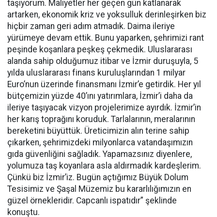
taşıyorum. Maliyetler her geçen gün katlanarak
artarken, ekonomik kriz ve yoksulluk derinleşirken biz
hiçbir zaman geri adım atmadık. Daima ileriye
yürümeye devam ettik. Bunu yaparken, şehrimizi rant
peşinde koşanlara peşkeş çekmedik. Uluslararası
alanda sahip olduğumuz itibar ve İzmir duruşuyla, 5
yılda uluslararası finans kuruluşlarından 1 milyar
Euro’nun üzerinde finansmanı İzmir’e getirdik. Her yıl
bütçemizin yüzde 40’ını yatırımlara, İzmir’i daha da
ileriye taşıyacak vizyon projelerimize ayırdık. İzmir’in
her karış toprağını koruduk. Tarlalarının, meralarının
bereketini büyüttük. Üreticimizin alın terine sahip
çıkarken, şehrimizdeki milyonlarca vatandaşımızın
gıda güvenliğini sağladık. Yapamazsınız diyenlere,
yolumuza taş koyanlara asla aldırmadık kardeşlerim.
Çünkü biz İzmir’iz. Bugün açtığımız Büyük Dolum
Tesisimiz ve Şaşal Müzemiz bu kararlılığımızın en
güzel örnekleridir. Capcanlı ispatıdır” şeklinde
konuştu.