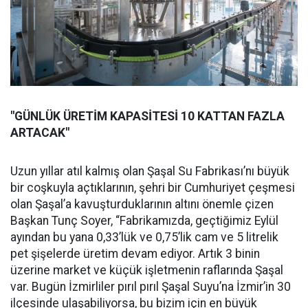
"GÜNLÜK ÜRETİM KAPASİTESİ 10 KATTAN FAZLA
ARTACAK"
Uzun yıllar atıl kalmış olan Şaşal Su Fabrikası’nı büyük
bir coşkuyla açtıklarının, şehri bir Cumhuriyet çeşmesi
olan Şaşal’a kavuşturduklarının altını önemle çizen
Başkan Tunç Soyer, “Fabrikamızda, geçtiğimiz Eylül
ayından bu yana 0,33’lük ve 0,75’lik cam ve 5 litrelik
pet şişelerde üretim devam ediyor. Artık 3 binin
üzerine market ve küçük işletmenin raflarında Şaşal
var. Bugün İzmirliler pırıl pırıl Şaşal Suyu’na İzmir’in 30
ilçesinde ulaşabiliyorsa, bu bizim için en büyük