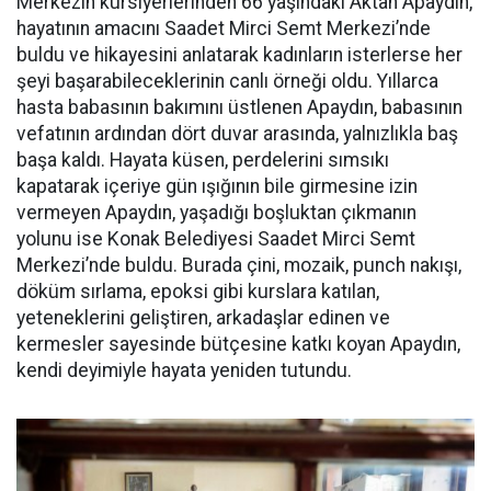
Merkezin kursiyerlerinden 66 yaşındaki Aktan Apaydın,
hayatının amacını Saadet Mirci Semt Merkezi’nde
buldu ve hikayesini anlatarak kadınların isterlerse her
şeyi başarabileceklerinin canlı örneği oldu. Yıllarca
hasta babasının bakımını üstlenen Apaydın, babasının
vefatının ardından dört duvar arasında, yalnızlıkla baş
başa kaldı. Hayata küsen, perdelerini sımsıkı
kapatarak içeriye gün ışığının bile girmesine izin
vermeyen Apaydın, yaşadığı boşluktan çıkmanın
yolunu ise Konak Belediyesi Saadet Mirci Semt
Merkezi’nde buldu. Burada çini, mozaik, punch nakışı,
döküm sırlama, epoksi gibi kurslara katılan,
yeteneklerini geliştiren, arkadaşlar edinen ve
kermesler sayesinde bütçesine katkı koyan Apaydın,
kendi deyimiyle hayata yeniden tutundu.