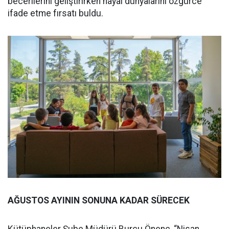
becerilerini geliştirirken hayal dünyalarını özgürce
ifade etme fırsatı buldu.
AĞUSTOS AYININ SONUNA KADAR SÜRECEK
Kütüphaneler Şube Müdürü Burcu Önenç, “Nisan