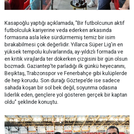
Kasapoğlu yaptığı açıklamada, "Bir futbolcunun aktif
futbolculuk kariyerine veda ederken arkasında
formasına asla leke sürdürmemiş temiz bir isim
bırakabilmesi çok değerlidir. Yıllarca Süper Lig'in en
yüksek tempolu kulvarlarında, ay-yıldızlı formada ve
en kritik virajlarda ter dökerken çizgisini bir gün olsun
bozmadı. Gaziantep’te parladığı ilk günkü heyecanını,
Beşiktaş, Trabzonspor ve Fenerbahçe gibi kulüplerde
de hep korudu. Son durağı Göztepe’de ise sadece
sahada koşan bir sol bek değil, soyunma odasına
liderlik eden, gençlere yol gösteren gerçek bir kaptan
oldu" şeklinde konuştu.