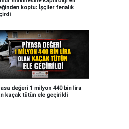
mur makinesine kaptırdığı eli
eğinden koptu: İşçiler fenalık
çirdi
yasa değeri 1 milyon 440 bin lira
an kaçak tütün ele geçirildi