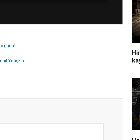
cı günü!
Hin
ka
ail Yetişkin