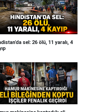
distan'da sel: 26 ölü, 11 yaralı, 4
yıp