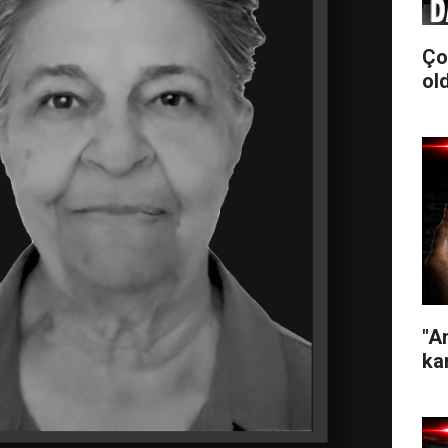
Ço
old
"A
kar