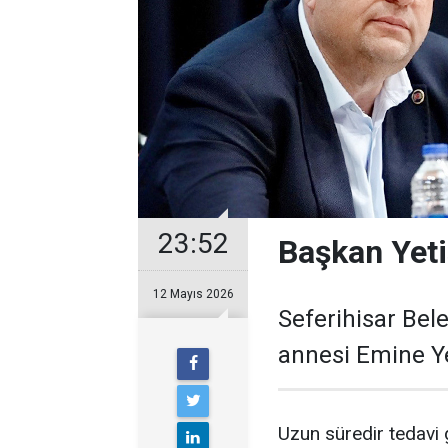
23:52
Başkan Yeti
12 Mayıs 2026
Seferihisar Bele
annesi Emine Ye
Uzun süredir tedavi g