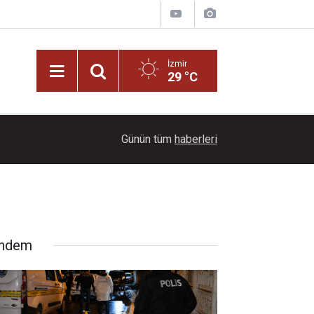
İzmir
29 °C
10:06
Büyükşehir Belediyesi'nden Karşıyaka Stadı açı
Günün tüm
haberleri
ndem