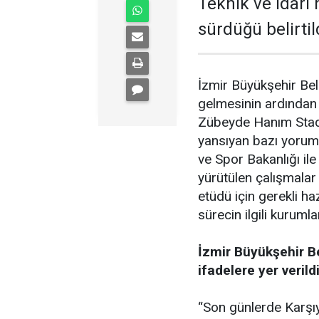
Teknik ve idari 
sürdüğü belirtil
İzmir Büyükşehir Bel
gelmesinin ardından 
Zübeyde Hanım Stadı’
yansıyan bazı yorum v
ve Spor Bakanlığı il
yürütülen çalışmala
etüdü için gerekli ha
sürecin ilgili kuruml
İzmir Büyükşehir B
ifadelere yer verildi
“Son günlerde Karşı