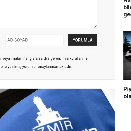
Ha
bil
ge
veya imalar, inançlara saldırı içeren, imla kuralları ile
flerle yazılmış yorumlar onaylanmamaktadır.
Pi
ol