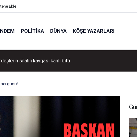
itene Ekle
ÜNDEM
POLITIKA
DÜNYA
KÖŞE YAZARLARI
rdeşlerin silahlı kavgası kanlı bitti
 acı günü!
Gü