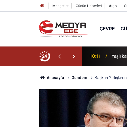
Manşetler
Günün Haberleri
Arşiv
S
ÇEVRE
G
Taşlı ve Vintage Yüzük Modellerine İlgi
24
10:11
Yaşlı ka
Anasayfa
Gündem
Başkan Yetişkin'in