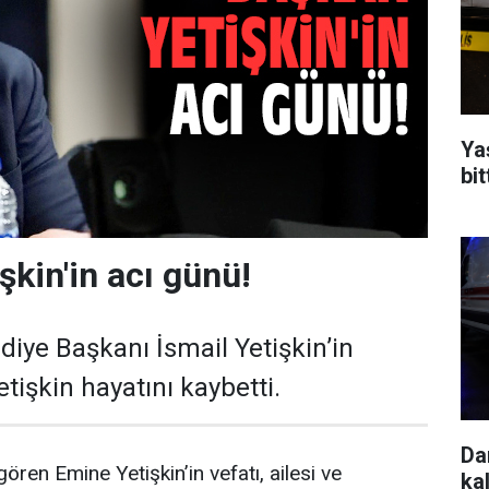
Yaş
bit
şkin'in acı günü!
diye Başkanı İsmail Yetişkin’in
tişkin hayatını kaybetti.
Da
ören Emine Yetişkin’in vefatı, ailesi ve
kal