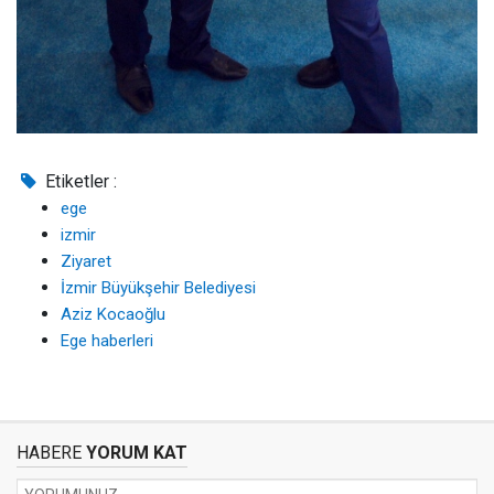
Etiketler :
ege
izmir
Ziyaret
İzmir Büyükşehir Belediyesi
Aziz Kocaoğlu
Ege haberleri
HABERE
YORUM KAT