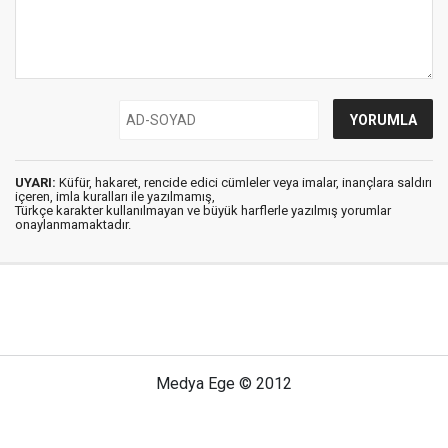
UYARI:
Küfür, hakaret, rencide edici cümleler veya imalar, inançlara saldırı
içeren, imla kuralları ile yazılmamış,
Türkçe karakter kullanılmayan ve büyük harflerle yazılmış yorumlar
onaylanmamaktadır.
Medya Ege © 2012
Anasayfa
Künye
İletişim
Gizlilik İlkeleri
Sitene Ekle