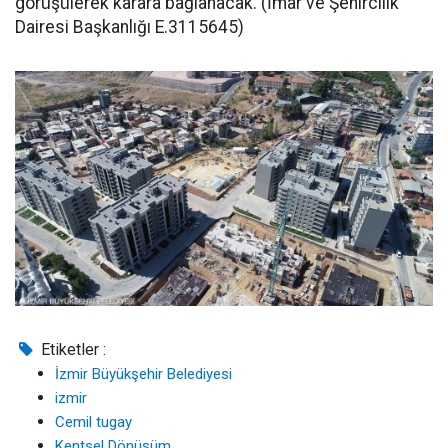
görüşülerek karara bağlanacak. (İmar ve Şehircilik
Dairesi Başkanlığı E.3115645)
Etiketler :
İzmir Büyükşehir Belediyesi
izmir
Cemil tugay
Kentsel Dönüşüm