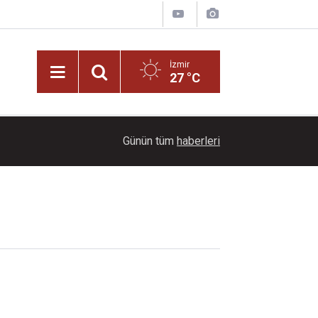
İzmir
27 °C
22:00
3 bin yıllık tarihi köye yoğun ilgi!
Günün tüm
haberleri