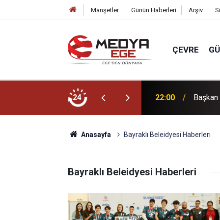
Manşetler
Günün Haberleri
Arşiv
S
ÇEVRE
G
kentsel dönüşüm hamlesi!
24
22:00
Başkan 
Anasayfa
Bayraklı Beleidyesi Haberleri
Bayraklı Beleidyesi Haberleri